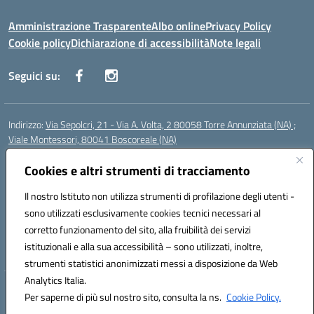
Amministrazione Trasparente
Albo online
Privacy Policy
Cookie policy
Dichiarazione di accessibilità
Note legali
Seguici su:
Indirizzo:
Via Sepolcri, 21 - Via A. Volta, 2 80058 Torre Annunziata (NA) ;
Viale Montessori, 80041 Boscoreale (NA)
Centralino:
0815369798
Email:
nais04100b@istruzione.it
Posta elettronica certificata (PEC):
Cookies e altri strumenti di tracciamento
nais04100b@pec.istruzione.it
Codice fiscale: 82008750638
Il nostro Istituto non utilizza strumenti di profilazione degli utenti -
Codice meccanografico:
NAIS04100B
sono utilizzati esclusivamente cookies tecnici necessari al
Codice Indice delle Pubbliche Amministrazioni (IPA): istsc_nais04100b
corretto funzionamento del sito, alla fruibilità dei servizi
Codice unico di fatturazione (CUF): UFELOU
istituzionali e alla sua accessibilità – sono utilizzati, inoltre,
strumenti statistici anonimizzati messi a disposizione da Web
Analytics Italia.
Hosting & Powered by 3D Solution S.r.l.
Per saperne di più sul nostro sito, consulta la ns.
Cookie Policy.
Concept & Design by Designers Italia