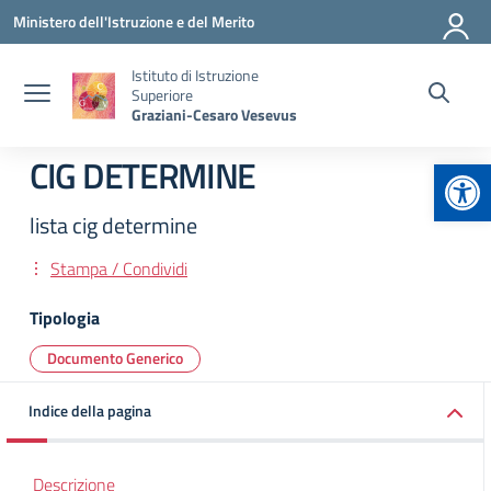
Vai ai contenuti
Vai al menu di navigazione
Vai al footer
Ministero dell'Istruzione e del Merito
Istituto di Istruzione
Superiore
Graziani-Cesaro Vesevus
Apr
CIG DETERMINE
lista cig determine
Stampa / Condividi
Tipologia
Documento Generico
Indice della pagina
Descrizione