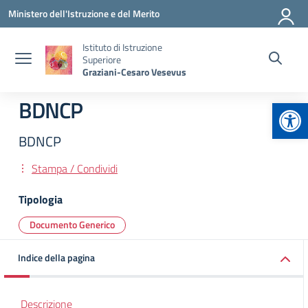
Vai ai contenuti
Vai al menu di navigazione
Vai al footer
Ministero dell'Istruzione e del Merito
Istituto di Istruzione
Superiore
Graziani-Cesaro Vesevus
Apr
BDNCP
BDNCP
Stampa / Condividi
Tipologia
Documento Generico
Indice della pagina
Descrizione