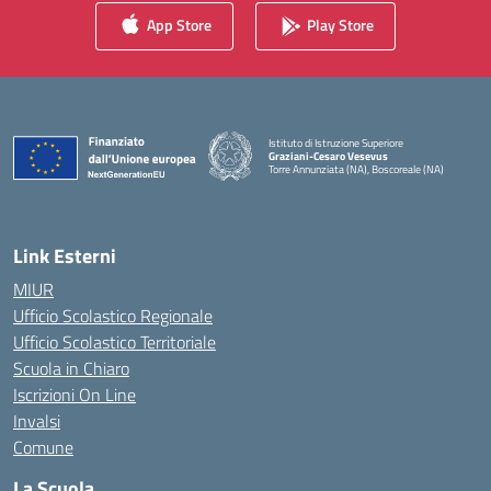
App Store
Play Store
Istituto di Istruzione Superiore
Graziani-Cesaro Vesevus
Torre Annunziata (NA), Boscoreale (NA)
— Visita la pagina iniziale della scuola
Link Esterni
MIUR
Ufficio Scolastico Regionale
Ufficio Scolastico Territoriale
Scuola in Chiaro
Iscrizioni On Line
Invalsi
Comune
La Scuola