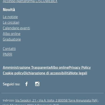
Accesso piattaforma CISCOWEBEX
Novità
Le notizie
Le circolari
Calendario eventi
Albo online
Graduatorie
Contatti
PNRR
Amministrazione Trasparente
Albo online
Privacy Policy
Cookie policy
Dichiarazione di accessibilità
Note legali
Seguici su:
Indirizzo:
Via Sepolcri, 21 - Via A. Volta, 2 80058 Torre Annunziata (NA) ;