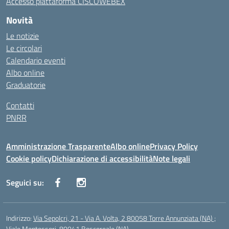
Accesso piattaforma CISCOWEBEX
Novità
Le notizie
Le circolari
Calendario eventi
Albo online
Graduatorie
Contatti
PNRR
Amministrazione Trasparente
Albo online
Privacy Policy
Cookie policy
Dichiarazione di accessibilità
Note legali
Seguici su:
Indirizzo:
Via Sepolcri, 21 - Via A. Volta, 2 80058 Torre Annunziata (NA) ;
Viale Montessori, 80041 Boscoreale (NA)