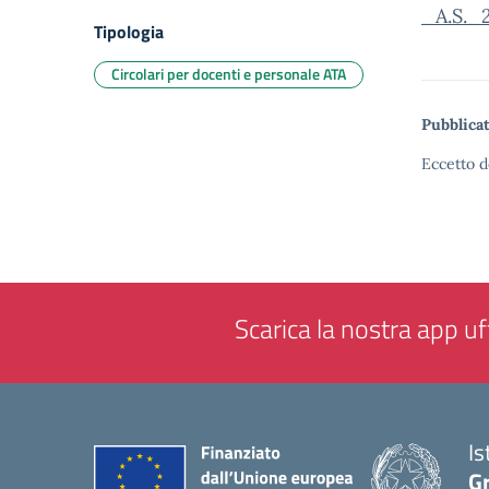
_A.S._
Tipologia
Circolari per docenti e personale ATA
Pubblicat
Eccetto d
Scarica la nostra app uff
Is
G