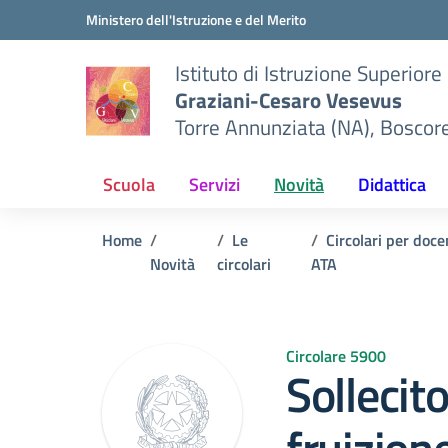
Vai ai contenuti
Vai al menu di navigazione
Vai al footer
Ministero dell'Istruzione e del Merito
Istituto di Istruzione Superiore
Graziani-Cesaro Vesevus
Torre Annunziata (NA), Boscor
Scuola
Servizi
Novità
Didattica
Home
Le
Circolari per doce
Novità
circolari
ATA
Circolare 5900
Sollecit