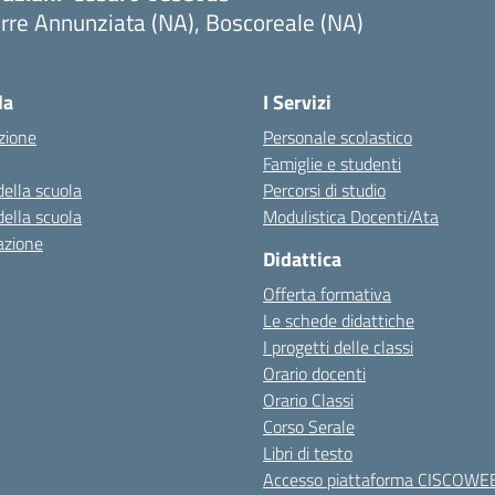
rre Annunziata (NA), Boscoreale (NA)
Visita la pagina iniziale della scuola
la
I Servizi
zione
Personale scolastico
Famiglie e studenti
della scuola
Percorsi di studio
della scuola
Modulistica Docenti/Ata
azione
Didattica
Offerta formativa
Le schede didattiche
I progetti delle classi
Orario docenti
Orario Classi
Corso Serale
Libri di testo
Accesso piattaforma CISCOWE