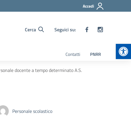
Accedi
Cerca
Seguici su:
Apr
Contatti
PNRR
personale docente a tempo determinato A.S.
Personale scolastico