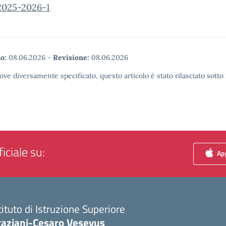
2025-2026-1
o:
08.06.2026
-
Revisione:
08.06.2026
ove diversamente specificato, questo articolo è stato rilasciato sott
iciale su:
App
tituto di Istruzione Superiore
raziani-Cesaro Vesevus