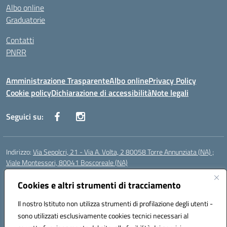
Albo online
Graduatorie
Contatti
PNRR
Amministrazione Trasparente
Albo online
Privacy Policy
Cookie policy
Dichiarazione di accessibilità
Note legali
Seguici su:
Indirizzo:
Via Sepolcri, 21 - Via A. Volta, 2 80058 Torre Annunziata (NA) ;
Viale Montessori, 80041 Boscoreale (NA)
Centralino:
0815369798
Email:
nais04100b@istruzione.it
Posta elettronica certificata (PEC):
Cookies e altri strumenti di tracciamento
nais04100b@pec.istruzione.it
Codice fiscale: 82008750638
Il nostro Istituto non utilizza strumenti di profilazione degli utenti -
Codice meccanografico:
NAIS04100B
sono utilizzati esclusivamente cookies tecnici necessari al
Codice Indice delle Pubbliche Amministrazioni (IPA): istsc_nais04100b