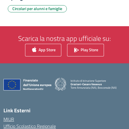
Circolari per alunni e famiglie
Scarica la nostra app ufficiale su:
App Store
Play Store
Istituto di Istruzione Superiore
Graziani-Cesaro Vesevus
Torre Annunziata (NA), Boscoreale (NA)
— Visita la pagina iniziale della scuola
Link Esterni
MIUR
Ufficio Scolastico Regionale