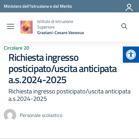
Vai ai contenuti
Vai al menu di navigazione
Vai al footer
Ministero dell'Istruzione e del Merito
Istituto di Istruzione
Superiore
Graziani-Cesaro Vesevus
Apr
Circolare 20
Richiesta ingresso
posticipato/uscita anticipata
a.s.2024-2025
Richiesta ingresso posticipato/uscita anticipata
a.s.2024-2025
Personale scolastico