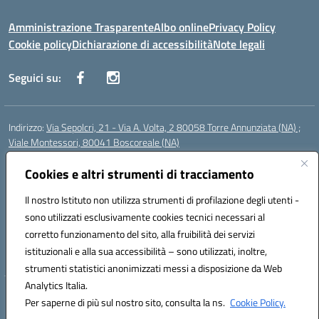
Amministrazione Trasparente
Albo online
Privacy Policy
Cookie policy
Dichiarazione di accessibilità
Note legali
Seguici su:
Indirizzo:
Via Sepolcri, 21 - Via A. Volta, 2 80058 Torre Annunziata (NA) ;
Viale Montessori, 80041 Boscoreale (NA)
Centralino:
0815369798
Email:
nais04100b@istruzione.it
Posta elettronica certificata (PEC):
Cookies e altri strumenti di tracciamento
nais04100b@pec.istruzione.it
Codice fiscale: 82008750638
Il nostro Istituto non utilizza strumenti di profilazione degli utenti -
Codice meccanografico:
NAIS04100B
sono utilizzati esclusivamente cookies tecnici necessari al
Codice Indice delle Pubbliche Amministrazioni (IPA): istsc_nais04100b
corretto funzionamento del sito, alla fruibilità dei servizi
Codice unico di fatturazione (CUF): UFELOU
istituzionali e alla sua accessibilità – sono utilizzati, inoltre,
strumenti statistici anonimizzati messi a disposizione da Web
Analytics Italia.
Hosting & Powered by 3D Solution S.r.l.
Per saperne di più sul nostro sito, consulta la ns.
Cookie Policy.
Concept & Design by Designers Italia