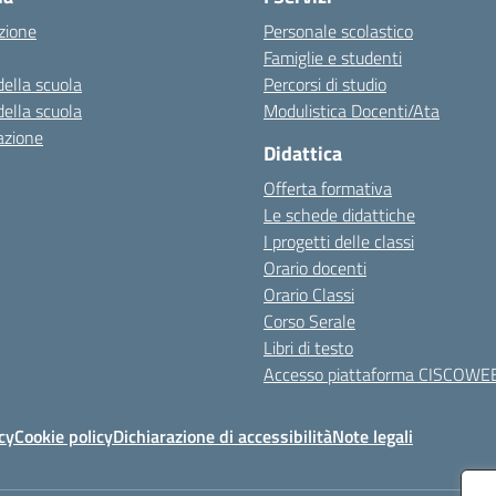
zione
Personale scolastico
Famiglie e studenti
della scuola
Percorsi di studio
della scuola
Modulistica Docenti/Ata
azione
Didattica
Offerta formativa
Le schede didattiche
I progetti delle classi
Orario docenti
Orario Classi
Corso Serale
Libri di testo
Accesso piattaforma CISCOWE
cy
Cookie policy
Dichiarazione di accessibilità
Note legali