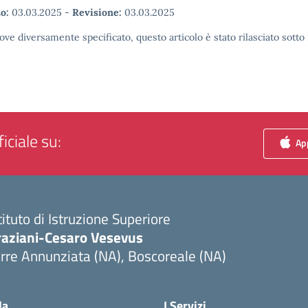
o:
03.03.2025
-
Revisione:
03.03.2025
ove diversamente specificato, questo articolo è stato rilasciato sott
iciale su:
App
tituto di Istruzione Superiore
raziani-Cesaro Vesevus
rre Annunziata (NA), Boscoreale (NA)
Visita la pagina iniziale della scuola
la
I Servizi