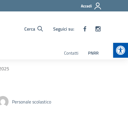
Accedi
Cerca
Seguici su:
Apr
Contatti
PNRR
.2025
Personale scolastico