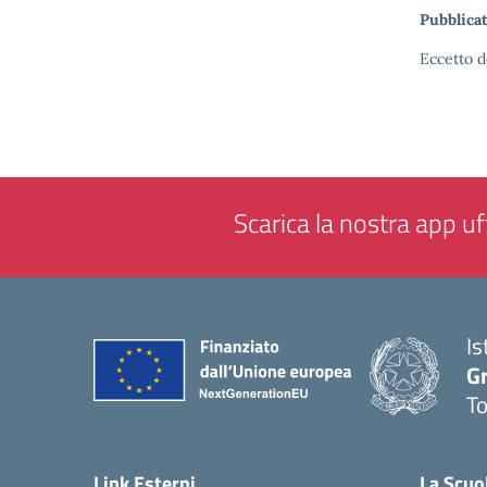
Pubblicat
Eccetto d
Scarica la nostra app uff
Is
G
To
— 
Link Esterni
La Scuo