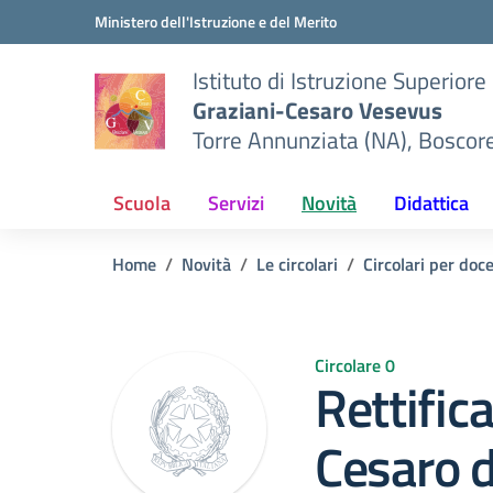
Vai ai contenuti
Vai al menu di navigazione
Vai al footer
Ministero dell'Istruzione e del Merito
Istituto di Istruzione Superiore
Graziani-Cesaro Vesevus
Torre Annunziata (NA), Boscor
Scuola
Servizi
Novità
Didattica
Home
Novità
Le circolari
Circolari per doc
Circolare 0
Rettific
Cesaro 