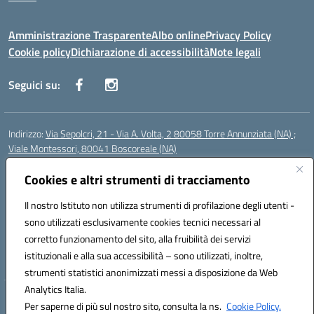
Amministrazione Trasparente
Albo online
Privacy Policy
Cookie policy
Dichiarazione di accessibilità
Note legali
Seguici su:
Indirizzo:
Via Sepolcri, 21 - Via A. Volta, 2 80058 Torre Annunziata (NA) ;
Viale Montessori, 80041 Boscoreale (NA)
Centralino:
0815369798
Email:
nais04100b@istruzione.it
Posta elettronica certificata (PEC):
Cookies e altri strumenti di tracciamento
nais04100b@pec.istruzione.it
Codice fiscale: 82008750638
Il nostro Istituto non utilizza strumenti di profilazione degli utenti -
Codice meccanografico:
NAIS04100B
sono utilizzati esclusivamente cookies tecnici necessari al
Codice Indice delle Pubbliche Amministrazioni (IPA): istsc_nais04100b
corretto funzionamento del sito, alla fruibilità dei servizi
Codice unico di fatturazione (CUF): UFELOU
istituzionali e alla sua accessibilità – sono utilizzati, inoltre,
strumenti statistici anonimizzati messi a disposizione da Web
Analytics Italia.
Hosting & Powered by 3D Solution S.r.l.
Per saperne di più sul nostro sito, consulta la ns.
Cookie Policy.