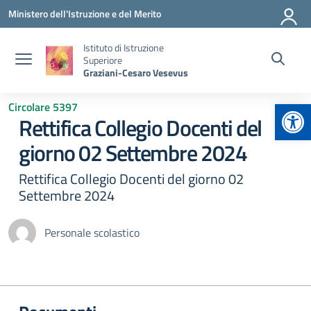
Vai ai contenuti
Vai al menu di navigazione
Vai al footer
Ministero dell'Istruzione e del Merito
Istituto di Istruzione
Superiore
Graziani-Cesaro Vesevus
Apr
Circolare 5397
Rettifica Collegio Docenti del
giorno 02 Settembre 2024
Rettifica Collegio Docenti del giorno 02
Settembre 2024
Personale scolastico