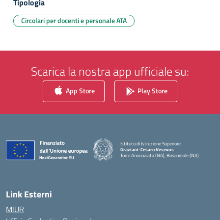
Tipologia
Circolari per docenti e personale ATA
Scarica la nostra app ufficiale su:
App Store
Play Store
Istituto di Istruzione Superiore
Graziani-Cesaro Vesevus
Torre Annunziata (NA), Boscoreale (NA)
— Visita la pagina iniziale della scuola
Link Esterni
MIUR