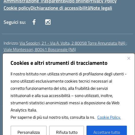
Amministrazione Trasparente
Albo online
Privacy Policy
Cookie policy
Dichiarazione di accessibilità
Note legali
Seguici su:
Indirizzo:
Via Sepolcri, 21 - Via A. Volta, 2 80058 Torre Annunziata (NA) ;
Viale Montessori, 80041 Boscoreale (NA)
Centralino:
0815369798
Email:
nais04100b@istruzione.it
Posta elettronica certificata (PEC):
Cookies e altri strumenti di tracciamento
nais04100b@pec.istruzione.it
Codice fiscale: 82008750638
Il nostro Istituto non utilizza strumenti di profilazione degli utenti -
Codice meccanografico:
NAIS04100B
sono utilizzati esclusivamente cookies tecnici necessari al
Codice Indice delle Pubbliche Amministrazioni (IPA): istsc_nais04100b
corretto funzionamento del sito, alla fruibilità dei servizi
Codice unico di fatturazione (CUF): UFELOU
istituzionali e alla sua accessibilità – sono utilizzati, inoltre,
strumenti statistici anonimizzati messi a disposizione da Web
Analytics Italia.
Hosting & Powered by 3D Solution S.r.l.
Per saperne di più sul nostro sito, consulta la ns.
Cookie Policy.
Concept & Design by Designers Italia
Personalizza
Rifiuta tutto
Accettare tutto