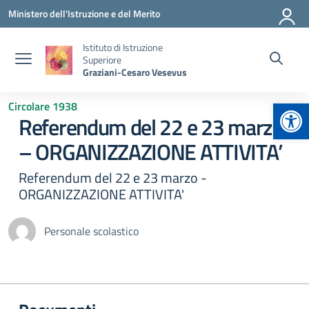
Vai ai contenuti
Vai al menu di navigazione
Vai al footer
Ministero dell'Istruzione e del Merito
Istituto di Istruzione
Superiore
Graziani-Cesaro Vesevus
Apr
Circolare 1938
Referendum del 22 e 23 marzo
– ORGANIZZAZIONE ATTIVITA’
Referendum del 22 e 23 marzo -
ORGANIZZAZIONE ATTIVITA'
Personale scolastico