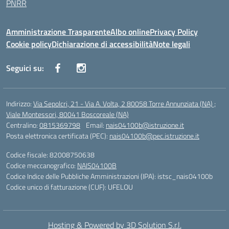
PNRR
Amministrazione Trasparente
Albo online
Privacy Policy
Cookie policy
Dichiarazione di accessibilità
Note legali
Seguici su:
Indirizzo:
Via Sepolcri, 21 - Via A. Volta, 2 80058 Torre Annunziata (NA) ;
Viale Montessori, 80041 Boscoreale (NA)
Centralino:
0815369798
Email:
nais04100b@istruzione.it
Posta elettronica certificata (PEC):
nais04100b@pec.istruzione.it
Codice fiscale: 82008750638
Codice meccanografico:
NAIS04100B
Codice Indice delle Pubbliche Amministrazioni (IPA): istsc_nais04100b
Codice unico di fatturazione (CUF): UFELOU
Hosting & Powered by 3D Solution S.r.l.