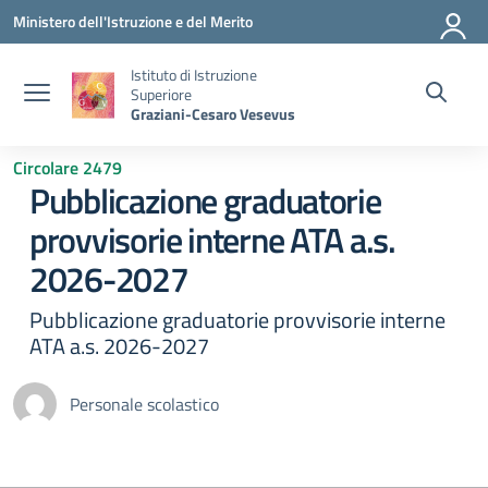
Vai ai contenuti
Vai al menu di navigazione
Vai al footer
Ministero dell'Istruzione e del Merito
Istituto di Istruzione
Superiore
Graziani-Cesaro Vesevus
Circolare 2479
Pubblicazione graduatorie
provvisorie interne ATA a.s.
2026-2027
Pubblicazione graduatorie provvisorie interne
ATA a.s. 2026-2027
Personale scolastico