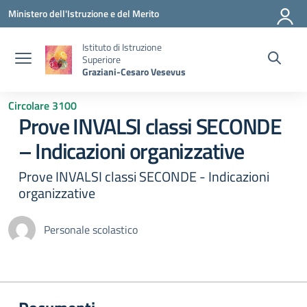
Vai ai contenuti
Vai al menu di navigazione
Vai al footer
Ministero dell'Istruzione e del Merito
Istituto di Istruzione
Superiore
Graziani-Cesaro Vesevus
Circolare 3100
Prove INVALSI classi SECONDE
– Indicazioni organizzative
Prove INVALSI classi SECONDE - Indicazioni
organizzative
Personale scolastico