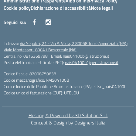
Amministrazione Trasparente
Albo online
Privacy Policy
Cookie policy
Dichiarazione di accessibilità
Note legali
Seguici su:
Indirizzo:
Via Sepolcri, 21 - Via A. Volta, 2 80058 Torre Annunziata (NA) ;
Viale Montessori, 80041 Boscoreale (NA)
Centralino:
0815369798
Email:
nais04100b@istruzione.it
Posta elettronica certificata (PEC):
nais04100b@pec.istruzione.it
Codice fiscale: 82008750638
Codice meccanografico:
NAIS04100B
Codice Indice delle Pubbliche Amministrazioni (IPA): istsc_nais04100b
Codice unico di fatturazione (CUF): UFELOU
Hosting & Powered by 3D Solution S.r.l.
Concept & Design by Designers Italia