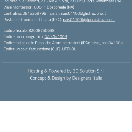
Indirizzo:
Via Sepolcri, 21 - Via A. Volta, 2 80058 Torre Annunziata (NA) ;
Viale Montessori, 80041 Boscoreale (NA)
Centralino:
0815369798
Email:
nais04100b@istruzione.it
Posta elettronica certificata (PEC):
nais04100b@pec.istruzione.it
Codice fiscale: 82008750638
Codice meccanografico:
NAIS04100B
Codice Indice delle Pubbliche Amministrazioni (IPA): istsc_nais04100b
Codice unico di fatturazione (CUF): UFELOU
Hosting & Powered by 3D Solution S.r.l.
Concept & Design by Designers Italia