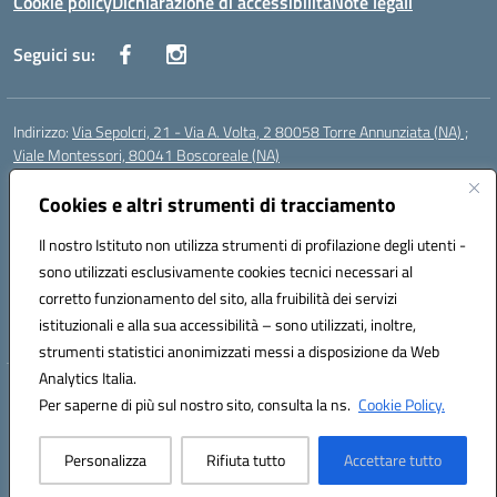
Cookie policy
Dichiarazione di accessibilità
Note legali
Seguici su:
Indirizzo:
Via Sepolcri, 21 - Via A. Volta, 2 80058 Torre Annunziata (NA) ;
Viale Montessori, 80041 Boscoreale (NA)
Centralino:
0815369798
Email:
nais04100b@istruzione.it
Posta elettronica certificata (PEC):
Cookies e altri strumenti di tracciamento
nais04100b@pec.istruzione.it
Codice fiscale: 82008750638
Il nostro Istituto non utilizza strumenti di profilazione degli utenti -
Codice meccanografico:
NAIS04100B
sono utilizzati esclusivamente cookies tecnici necessari al
Codice Indice delle Pubbliche Amministrazioni (IPA): istsc_nais04100b
corretto funzionamento del sito, alla fruibilità dei servizi
Codice unico di fatturazione (CUF): UFELOU
istituzionali e alla sua accessibilità – sono utilizzati, inoltre,
strumenti statistici anonimizzati messi a disposizione da Web
Analytics Italia.
Hosting & Powered by 3D Solution S.r.l.
Per saperne di più sul nostro sito, consulta la ns.
Cookie Policy.
Concept & Design by Designers Italia
Personalizza
Rifiuta tutto
Accettare tutto