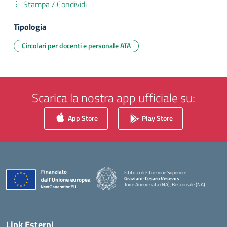
Stampa / Condividi
Tipologia
Circolari per docenti e personale ATA
Scarica la nostra app ufficiale su:
App Store
Play Store
Istituto di Istruzione Superiore
Graziani-Cesaro Vesevus
Torre Annunziata (NA), Boscoreale (NA)
— Visita la pagina iniziale della scuola
Link Esterni