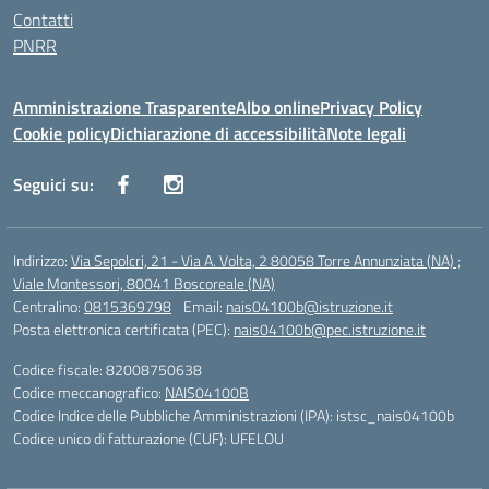
Contatti
PNRR
Amministrazione Trasparente
Albo online
Privacy Policy
Cookie policy
Dichiarazione di accessibilità
Note legali
Seguici su:
Indirizzo:
Via Sepolcri, 21 - Via A. Volta, 2 80058 Torre Annunziata (NA) ;
Viale Montessori, 80041 Boscoreale (NA)
Centralino:
0815369798
Email:
nais04100b@istruzione.it
Posta elettronica certificata (PEC):
nais04100b@pec.istruzione.it
Codice fiscale: 82008750638
Codice meccanografico:
NAIS04100B
Codice Indice delle Pubbliche Amministrazioni (IPA): istsc_nais04100b
Codice unico di fatturazione (CUF): UFELOU