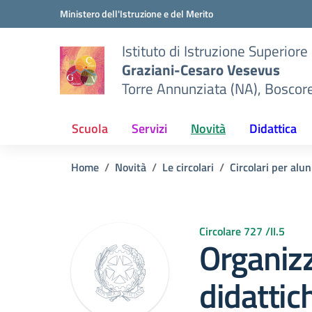
Vai ai contenuti
Vai al menu di navigazione
Vai al footer
Ministero dell'Istruzione e del Merito
Istituto di Istruzione Superiore
Graziani-Cesaro Vesevus
Torre Annunziata (NA), Boscor
Scuola
Servizi
Novità
Didattica
Home
Novità
Le circolari
Circolari per alun
Circolare 727 /II.5
Organizz
didatti