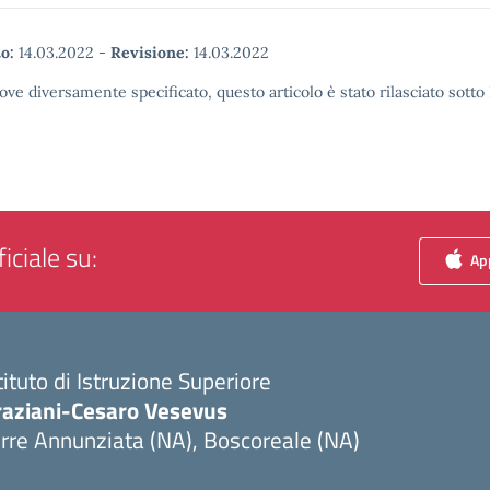
o:
14.03.2022
-
Revisione:
14.03.2022
ove diversamente specificato, questo articolo è stato rilasciato sott
iciale su:
App
tituto di Istruzione Superiore
raziani-Cesaro Vesevus
rre Annunziata (NA), Boscoreale (NA)
Visita la pagina iniziale della scuola