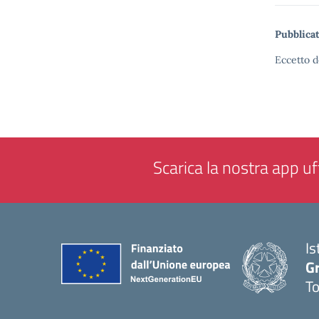
Pubblicat
Eccetto d
Scarica la nostra app uff
Is
G
To
— 