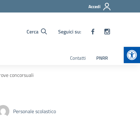
Accedi
Cerca
Seguici su:
Apr
Contatti
PNRR
rove concorsuali
Personale scolastico