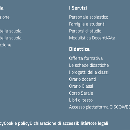
la
I Servizi
zione
Personale scolastico
Famiglie e studenti
della scuola
Percorsi di studio
della scuola
Modulistica Docenti/Ata
azione
Didattica
Offerta formativa
Le schede didattiche
I progetti delle classi
Orario docenti
Orario Classi
Corso Serale
Libri di testo
Accesso piattaforma CISCOWE
cy
Cookie policy
Dichiarazione di accessibilità
Note legali