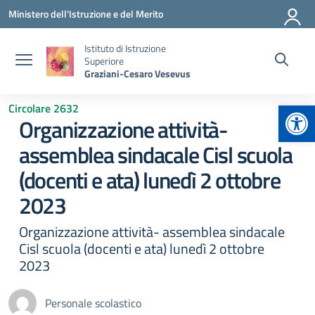
Vai ai contenuti
Vai al menu di navigazione
Vai al footer
Ministero dell'Istruzione e del Merito
Istituto di Istruzione
Superiore
Graziani-Cesaro Vesevus
Apr
Circolare 2632
Organizzazione attività-
assemblea sindacale Cisl scuola
(docenti e ata) lunedì 2 ottobre
2023
Organizzazione attività- assemblea sindacale
Cisl scuola (docenti e ata) lunedì 2 ottobre
2023
Personale scolastico