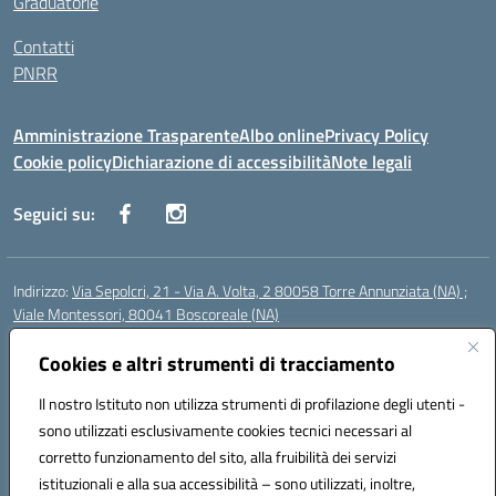
Graduatorie
Contatti
PNRR
Amministrazione Trasparente
Albo online
Privacy Policy
Cookie policy
Dichiarazione di accessibilità
Note legali
Seguici su:
Indirizzo:
Via Sepolcri, 21 - Via A. Volta, 2 80058 Torre Annunziata (NA) ;
Viale Montessori, 80041 Boscoreale (NA)
Centralino:
0815369798
Email:
nais04100b@istruzione.it
Posta elettronica certificata (PEC):
Cookies e altri strumenti di tracciamento
nais04100b@pec.istruzione.it
Codice fiscale: 82008750638
Il nostro Istituto non utilizza strumenti di profilazione degli utenti -
Codice meccanografico:
NAIS04100B
sono utilizzati esclusivamente cookies tecnici necessari al
Codice Indice delle Pubbliche Amministrazioni (IPA): istsc_nais04100b
corretto funzionamento del sito, alla fruibilità dei servizi
Codice unico di fatturazione (CUF): UFELOU
istituzionali e alla sua accessibilità – sono utilizzati, inoltre,