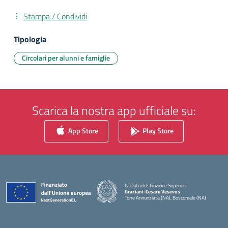
Stampa / Condividi
Tipologia
Circolari per alunni e famiglie
Scarica la nostra app ufficiale su:
App Store
Play Store
Istituto di Istruzione Superiore
Graziani-Cesaro Vesevus
Torre Annunziata (NA), Boscoreale (NA)
— Visita la pagina iniziale della scuola