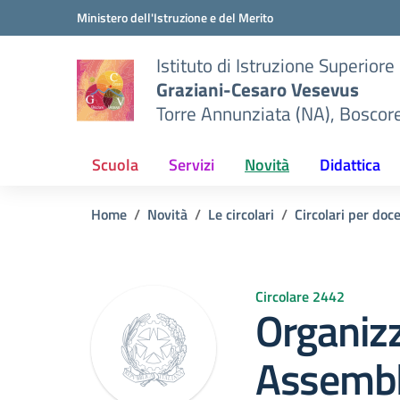
Vai ai contenuti
Vai al menu di navigazione
Vai al footer
Ministero dell'Istruzione e del Merito
Istituto di Istruzione Superiore
Graziani-Cesaro Vesevus
Torre Annunziata (NA), Boscor
Scuola
Servizi
Novità
Didattica
Home
Novità
Le circolari
Circolari per doc
Circolare 2442
Organiz
Assembl