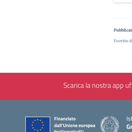
Pubblicat
Eccetto d
Scarica la nostra app uff
Is
G