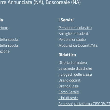
rre Annunziata (NA), Boscoreale (NA)
Visita la pagina iniziale della scuola
la
I Servizi
zione
Personale scolastico
Famiglie e studenti
della scuola
Percorsi di studio
della scuola
Modulistica Docenti/Ata
azione
Didattica
Offerta formativa
Le schede didattiche
I progetti delle classi
Orario docenti
Orario Classi
Corso Serale
Libri di testo
Accesso piattaforma CISCOWE