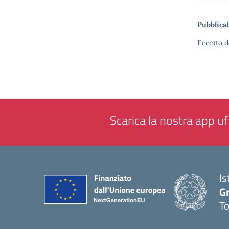
Pubblicat
Eccetto d
Scarica la nostra app uff
Is
G
To
— 