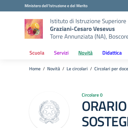
Vai ai contenuti
Vai al menu di navigazione
Vai al footer
Ministero dell'Istruzione e del Merito
Istituto di Istruzione Superiore
Graziani-Cesaro Vesevus
Torre Annunziata (NA), Boscor
Scuola
Servizi
Novità
Didattica
Home
Novità
Le circolari
Circolari per doc
Circolare 0
ORARIO
SOSTEG