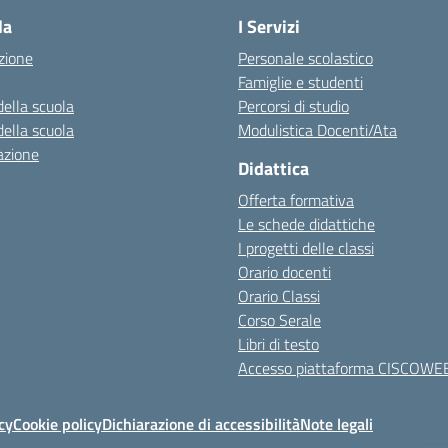
la
I Servizi
zione
Personale scolastico
Famiglie e studenti
della scuola
Percorsi di studio
della scuola
Modulistica Docenti/Ata
azione
Didattica
Offerta formativa
Le schede didattiche
I progetti delle classi
Orario docenti
Orario Classi
Corso Serale
Libri di testo
Accesso piattaforma CISCOWE
cy
Cookie policy
Dichiarazione di accessibilità
Note legali