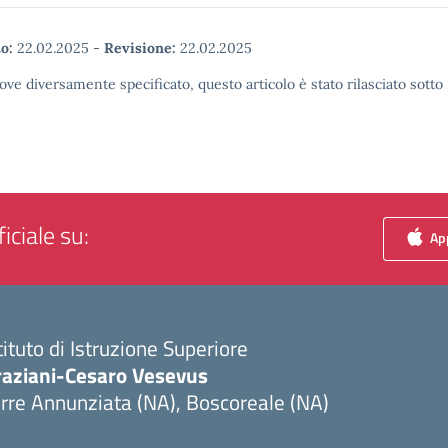
o:
22.02.2025
-
Revisione:
22.02.2025
ove diversamente specificato, questo articolo è stato rilasciato sott
iciale su:
App
tituto di Istruzione Superiore
raziani-Cesaro Vesevus
rre Annunziata (NA), Boscoreale (NA)
Visita la pagina iniziale della scuola