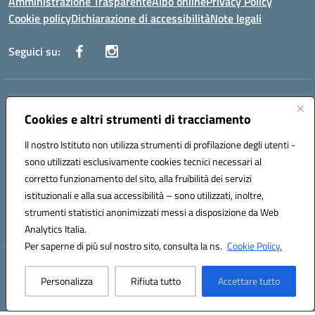
Amministrazione Trasparente
Albo online
Privacy Policy
Cookie policy
Dichiarazione di accessibilità
Note legali
Seguici su:
Indirizzo:
Via Sepolcri, 21 - Via A. Volta, 2 80058 Torre Annunziata (NA) ;
Viale Montessori, 80041 Boscoreale (NA)
Cookies e altri strumenti di tracciamento
Centralino:
0815369798
Email:
nais04100b@istruzione.it
Posta elettronica certificata (PEC):
Il nostro Istituto non utilizza strumenti di profilazione degli utenti -
nais04100b@pec.istruzione.it
sono utilizzati esclusivamente cookies tecnici necessari al
Codice fiscale: 82008750638
corretto funzionamento del sito, alla fruibilità dei servizi
Codice meccanografico:
NAIS04100B
istituzionali e alla sua accessibilità – sono utilizzati, inoltre,
Codice Indice delle Pubbliche Amministrazioni (IPA): istsc_nais04100b
strumenti statistici anonimizzati messi a disposizione da Web
Codice unico di fatturazione (CUF): UFELOU
Analytics Italia.
Per saperne di più sul nostro sito, consulta la ns.
Cookie Policy.
Hosting & Powered by 3D Solution S.r.l.
Personalizza
Rifiuta tutto
Accettare tutto
Concept & Design by Designers Italia