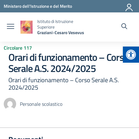
Vai ai contenuti
Vai al menu di navigazione
Vai al footer
Ministero dell'Istruzione e del Merito
Istituto di Istruzione
Superiore
Graziani-Cesaro Vesevus
Apr
Circolare 117
Orari di funzionamento – Corso
Serale A.S. 2024/2025
Orari di funzionamento – Corso Serale A.S.
2024/2025
Personale scolastico