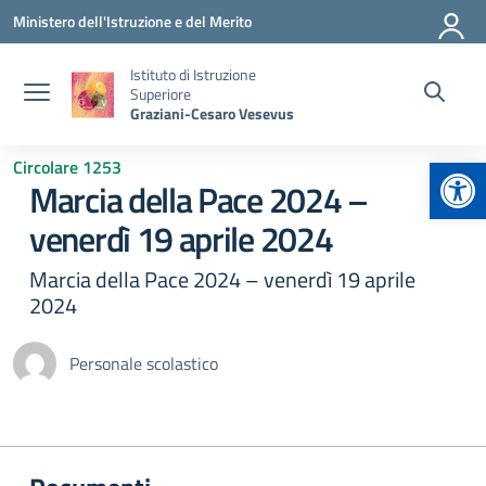
Vai ai contenuti
Vai al menu di navigazione
Vai al footer
Ministero dell'Istruzione e del Merito
Istituto di Istruzione
Superiore
Graziani-Cesaro Vesevus
Apr
Circolare 1253
Marcia della Pace 2024 –
venerdì 19 aprile 2024
Marcia della Pace 2024 – venerdì 19 aprile
2024
Personale scolastico