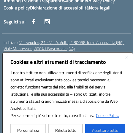
Amministrazione Trasparente
Albo online
Privacy Policy
Cookie policy
Dichiarazione di accessibilità
Note legali
Seguici su:
Indirizzo:
Via Sepolcri, 21 - Via A. Volta, 2 80058 Torre Annunziata (NA) ;
Viale Montessori, 80041 Boscoreale (NA)
Centralino:
0815369798
Email:
nais04100b@istruzione.it
Posta elettronica certificata (PEC):
Cookies e altri strumenti di tracciamento
nais04100b@pec.istruzione.it
Codice fiscale: 82008750638
Il nostro Istituto non utilizza strumenti di profilazione degli utenti -
Codice meccanografico:
NAIS04100B
sono utilizzati esclusivamente cookies tecnici necessari al
Codice Indice delle Pubbliche Amministrazioni (IPA): istsc_nais04100b
corretto funzionamento del sito, alla fruibilità dei servizi
Codice unico di fatturazione (CUF): UFELOU
istituzionali e alla sua accessibilità – sono utilizzati, inoltre,
strumenti statistici anonimizzati messi a disposizione da Web
Analytics Italia.
Hosting & Powered by 3D Solution S.r.l.
Per saperne di più sul nostro sito, consulta la ns.
Cookie Policy.
Concept & Design by Designers Italia
Personalizza
Rifiuta tutto
Accettare tutto