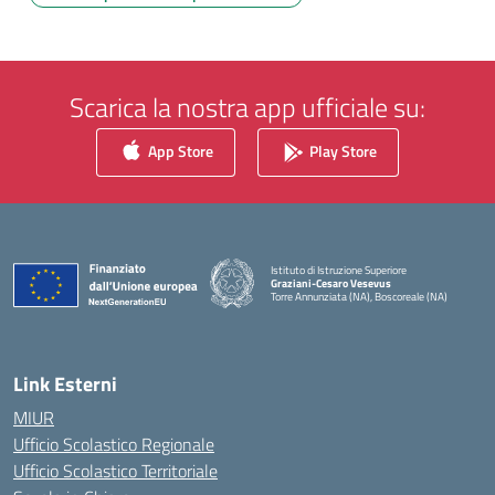
Scarica la nostra app ufficiale su:
App Store
Play Store
Istituto di Istruzione Superiore
Graziani-Cesaro Vesevus
Torre Annunziata (NA), Boscoreale (NA)
— Visita la pagina iniziale della scuola
Link Esterni
MIUR
Ufficio Scolastico Regionale
Ufficio Scolastico Territoriale