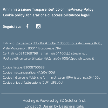
Amministrazione Trasparente
Albo online
Privacy Policy
Cookie policy
Dichiarazione di accessibilità
Note legali
Seguici su:
Indirizzo:
Via Sepolcri, 21 - Via A. Volta, 2 80058 Torre Annunziata (NA) ;
Viale Montessori, 80041 Boscoreale (NA)
Centralino:
0815369798
Email:
nais04100b@istruzione.it
Posta elettronica certificata (PEC):
nais04100b@pec.istruzione.it
Codice fiscale: 82008750638
Codice meccanografico:
NAIS04100B
Codice Indice delle Pubbliche Amministrazioni (IPA): istsc_nais04100b
Codice unico di fatturazione (CUF): UFELOU
Hosting & Powered by 3D Solution S.r.l.
Concept & Design by Designers Italia