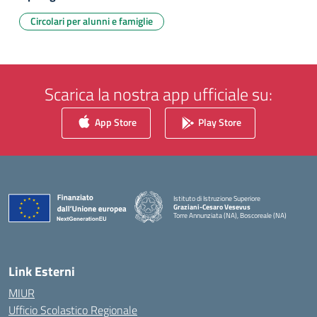
Circolari per alunni e famiglie
Scarica la nostra app ufficiale su:
App Store
Play Store
Istituto di Istruzione Superiore
Graziani-Cesaro Vesevus
Torre Annunziata (NA), Boscoreale (NA)
— Visita la pagina iniziale della scuola
Link Esterni
MIUR
Ufficio Scolastico Regionale