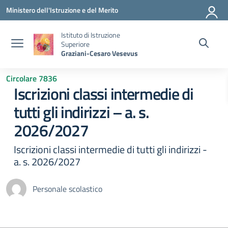
Vai ai contenuti
Vai al menu di navigazione
Vai al footer
Ministero dell'Istruzione e del Merito
Istituto di Istruzione
Superiore
Graziani-Cesaro Vesevus
Circolare 7836
Iscrizioni classi intermedie di
tutti gli indirizzi – a. s.
2026/2027
Iscrizioni classi intermedie di tutti gli indirizzi -
a. s. 2026/2027
Personale scolastico