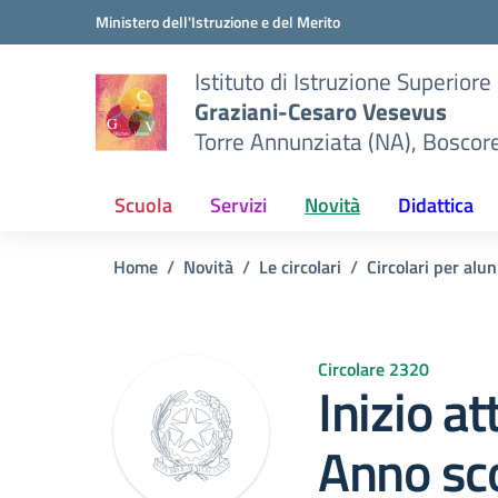
Vai ai contenuti
Vai al menu di navigazione
Vai al footer
Ministero dell'Istruzione e del Merito
Istituto di Istruzione Superiore
Graziani-Cesaro Vesevus
Torre Annunziata (NA), Boscor
Scuola
Servizi
Novità
Didattica
Home
Novità
Le circolari
Circolari per alun
Circolare 2320
Inizio at
Anno sc