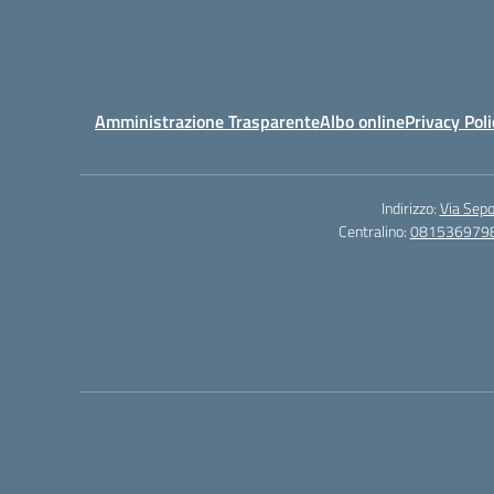
Amministrazione Trasparente
Albo online
Privacy Poli
Indirizzo:
Via Sepo
Centralino:
081536979