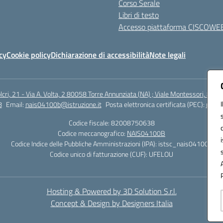
Corso Serale
Libri di testo
Accesso piattaforma CISCOWE
cy
Cookie policy
Dichiarazione di accessibilità
Note legali
lcri, 21 - Via A. Volta, 2 80058 Torre Annunziata (NA) ; Viale Montessori, 800
8
Email:
nais04100b@istruzione.it
Posta elettronica certificata (PEC):
nais0
Codice fiscale: 82008750638
Codice meccanografico:
NAIS04100B
Codice Indice delle Pubbliche Amministrazioni (IPA): istsc_nais04100b
Codice unico di fatturazione (CUF): UFELOU
Hosting & Powered by 3D Solution S.r.l.
Concept & Design by Designers Italia