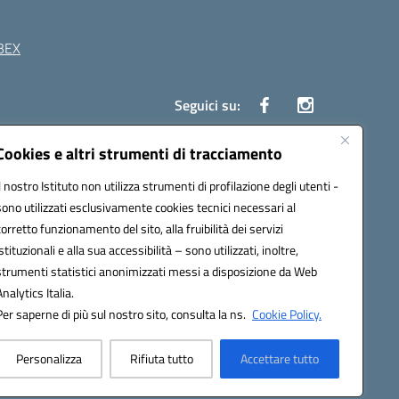
BEX
Seguici su:
Cookies e altri strumenti di tracciamento
41 Boscoreale (NA)
Il nostro Istituto non utilizza strumenti di profilazione degli utenti -
4100b@pec.istruzione.it
sono utilizzati esclusivamente cookies tecnici necessari al
corretto funzionamento del sito, alla fruibilità dei servizi
istituzionali e alla sua accessibilità – sono utilizzati, inoltre,
strumenti statistici anonimizzati messi a disposizione da Web
Analytics Italia.
Per saperne di più sul nostro sito, consulta la ns.
Cookie Policy.
Personalizza
Rifiuta tutto
Accettare tutto