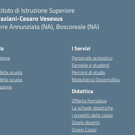
tituto di Istruzione Superiore
raziani-Cesaro Vesevus
rre Annunziata (NA), Boscoreale (NA)
Visita la pagina iniziale della scuola
la
I Servizi
zione
Personale scolastico
Famiglie e studenti
della scuola
Percorsi di studio
della scuola
Modulistica Docenti/Ata
azione
Didattica
Offerta formativa
Le schede didattiche
I progetti delle classi
Orario docenti
Orario Classi