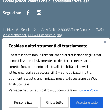
Cookie policy
Dichiarazione di accessibilità
Note legali
Seguici su:
Indirizzo:
Via Sepolcri, 21 - Via A. Volta, 2 80058 Torre Annunziata (NA) ;
Viale Montessori, 80041 Boscoreale (NA)
Centralino:
0815369798
Email:
nais04100b@istruzione.it
Posta elettronica certificata (PEC):
Cookies e altri strumenti di tracciamento
nais04100b@pec.istruzione.it
Codice fiscale: 82008750638
Il nostro Istituto non utilizza strumenti di profilazione degli utenti -
Codice meccanografico:
NAIS04100B
sono utilizzati esclusivamente cookies tecnici necessari al
Codice Indice delle Pubbliche Amministrazioni (IPA): istsc_nais04100b
corretto funzionamento del sito, alla fruibilità dei servizi
Codice unico di fatturazione (CUF): UFELOU
istituzionali e alla sua accessibilità – sono utilizzati, inoltre,
strumenti statistici anonimizzati messi a disposizione da Web
Analytics Italia.
Hosting & Powered by 3D Solution S.r.l.
Per saperne di più sul nostro sito, consulta la ns.
Cookie Policy.
Concept & Design by Designers Italia
Personalizza
Rifiuta tutto
Accettare tutto