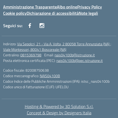
Amministrazione Trasparente
Albo online
Privacy Policy
Cookie policy
Dichiarazione di accessibilità
Note legali
Seguici su:
Indirizzo:
Via Sepolcri, 21 - Via A. Volta, 2 80058 Torre Annunziata (NA) ;
Viale Montessori, 80041 Boscoreale (NA)
Centralino:
0815369798
Email:
nais04100b@istruzione.it
Posta elettronica certificata (PEC):
nais04100b@pec.istruzione.it
Codice fiscale: 82008750638
Codice meccanografico:
NAIS04100B
Codice Indice delle Pubbliche Amministrazioni (IPA): istsc_nais04100b
Codice unico di fatturazione (CUF): UFELOU
Hosting & Powered by 3D Solution S.r.l.
Concept & Design by Designers Italia