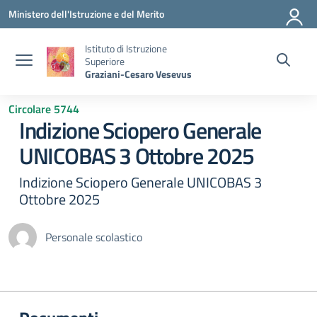
Vai ai contenuti
Vai al menu di navigazione
Vai al footer
Ministero dell'Istruzione e del Merito
Istituto di Istruzione
Superiore
Graziani-Cesaro Vesevus
Circolare 5744
Indizione Sciopero Generale
UNICOBAS 3 Ottobre 2025
Indizione Sciopero Generale UNICOBAS 3
Ottobre 2025
Personale scolastico