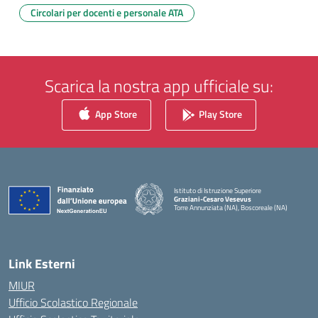
Circolari per docenti e personale ATA
Scarica la nostra app ufficiale su:
App Store
Play Store
Istituto di Istruzione Superiore
Graziani-Cesaro Vesevus
Torre Annunziata (NA), Boscoreale (NA)
— Visita la pagina iniziale della scuola
Link Esterni
MIUR
Ufficio Scolastico Regionale