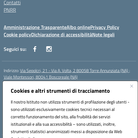
Contatti
PNRR
Amministrazione Trasparente
Albo online
Privacy Policy
Cookie policy
Dichiarazione di accessibilità
Note legali
Seguici su:
Indirizzo:
Via Sepolcri, 21 - Via A. Volta, 2 80058 Torre Annunziata (NA) ;
Viale Montessori, 80041 Boscoreale (NA)
Centralino:
0815369798
Email:
nais04100b@istruzione.it
Posta elettronica certificata (PEC):
Cookies e altri strumenti di tracciamento
nais04100b@pec.istruzione.it
Codice fiscale: 82008750638
Il nostro Istituto non utilizza strumenti di profilazione degli utenti -
Codice meccanografico:
NAIS04100B
sono utilizzati esclusivamente cookies tecnici necessari al
Codice Indice delle Pubbliche Amministrazioni (IPA): istsc_nais04100b
corretto funzionamento del sito, alla fruibilità dei servizi
Codice unico di fatturazione (CUF): UFELOU
istituzionali e alla sua accessibilità – sono utilizzati, inoltre,
strumenti statistici anonimizzati messi a disposizione da Web