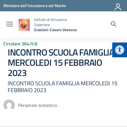
Vai ai contenuti
Vai al menu di navigazione
Vai al footer
Ministero dell'Istruzione e del Merito
Istituto di Istruzione
Superiore
Graziani-Cesaro Vesevus
Apr
Circolare 364/II.8
INCONTRO SCUOLA FAMIGLIA
MERCOLEDI 15 FEBBRAIO
2023
INCONTRO SCUOLA FAMIGLIA MERCOLEDI 15
FEBBRAIO 2023
Personale scolastico