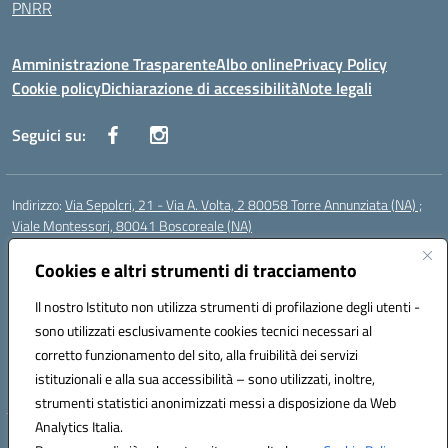
PNRR
Amministrazione Trasparente
Albo online
Privacy Policy
Cookie policy
Dichiarazione di accessibilità
Note legali
Seguici su:
Indirizzo:
Via Sepolcri, 21 - Via A. Volta, 2 80058 Torre Annunziata (NA) ;
Viale Montessori, 80041 Boscoreale (NA)
Centralino:
0815369798
Email:
nais04100b@istruzione.it
Posta elettronica certificata (PEC):
Cookies e altri strumenti di tracciamento
nais04100b@pec.istruzione.it
Codice fiscale: 82008750638
Il nostro Istituto non utilizza strumenti di profilazione degli utenti -
Codice meccanografico:
NAIS04100B
sono utilizzati esclusivamente cookies tecnici necessari al
Codice Indice delle Pubbliche Amministrazioni (IPA): istsc_nais04100b
corretto funzionamento del sito, alla fruibilità dei servizi
Codice unico di fatturazione (CUF): UFELOU
istituzionali e alla sua accessibilità – sono utilizzati, inoltre,
strumenti statistici anonimizzati messi a disposizione da Web
Analytics Italia.
Hosting & Powered by 3D Solution S.r.l.