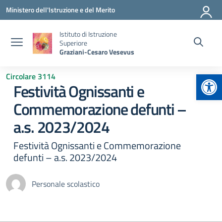
Vai ai contenuti
Vai al menu di navigazione
Vai al footer
Ministero dell'Istruzione e del Merito
Istituto di Istruzione
Superiore
Graziani-Cesaro Vesevus
Apr
Circolare 3114
Festività Ognissanti e
Commemorazione defunti –
a.s. 2023/2024
Festività Ognissanti e Commemorazione
defunti – a.s. 2023/2024
Personale scolastico