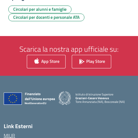
Circolari per alunni e famiglie
Circolari per docenti e personale ATA
Scarica la nostra app ufficiale su:
App Store
Play Store
Istituto di Istruzione Superiore
Graziani-Cesaro Vesevus
Torre Annunziata (NA), Boscoreale (NA)
— Visita la pagina iniziale della scuola
Link Esterni
MIUR