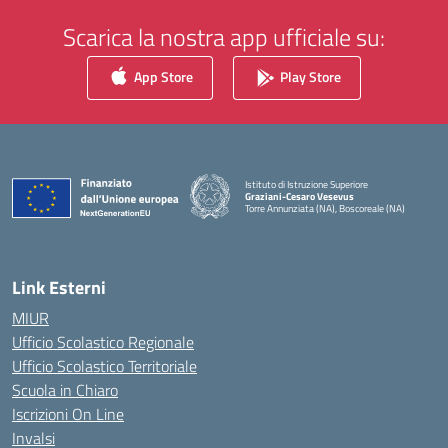
Scarica la nostra app ufficiale su:
App Store
Play Store
Istituto di Istruzione Superiore
Graziani-Cesaro Vesevus
Torre Annunziata (NA), Boscoreale (NA)
— Visita la pagina iniziale della scuola
Link Esterni
MIUR
Ufficio Scolastico Regionale
Ufficio Scolastico Territoriale
Scuola in Chiaro
Iscrizioni On Line
Invalsi