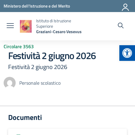
Vai ai contenuti
Vai al menu di navigazione
Vai al footer
Ministero dell'Istruzione e del Merito
Istituto di Istruzione
Superiore
Graziani-Cesaro Vesevus
Apr
Circolare 3563
Festività 2 giugno 2026
Festività 2 giugno 2026
Personale scolastico
Documenti