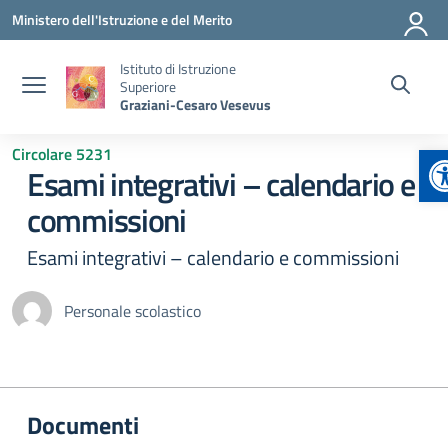
Vai ai contenuti
Vai al menu di navigazione
Vai al footer
Ministero dell'Istruzione e del Merito
Istituto di Istruzione
Superiore
Graziani-Cesaro Vesevus
A
Circolare 5231
Esami integrativi – calendario e
commissioni
Esami integrativi – calendario e commissioni
Personale scolastico
Documenti