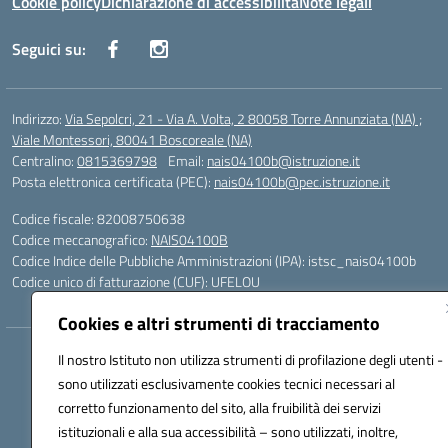
Cookie policy
Dichiarazione di accessibilità
Note legali
Seguici su:
Indirizzo:
Via Sepolcri, 21 - Via A. Volta, 2 80058 Torre Annunziata (NA) ;
Viale Montessori, 80041 Boscoreale (NA)
Centralino:
0815369798
Email:
nais04100b@istruzione.it
Posta elettronica certificata (PEC):
nais04100b@pec.istruzione.it
Codice fiscale: 82008750638
Codice meccanografico:
NAIS04100B
Codice Indice delle Pubbliche Amministrazioni (IPA): istsc_nais04100b
Codice unico di fatturazione (CUF): UFELOU
Cookies e altri strumenti di tracciamento
Hosting & Powered by 3D Solution S.r.l.
Il nostro Istituto non utilizza strumenti di profilazione degli utenti -
Concept & Design by Designers Italia
sono utilizzati esclusivamente cookies tecnici necessari al
corretto funzionamento del sito, alla fruibilità dei servizi
istituzionali e alla sua accessibilità – sono utilizzati, inoltre,