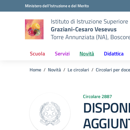
Vai ai contenuti
Vai al menu di navigazione
Vai al footer
Ministero dell'Istruzione e del Merito
Istituto di Istruzione Superiore
Graziani-Cesaro Vesevus
Torre Annunziata (NA), Boscor
Scuola
Servizi
Novità
Didattica
Home
Novità
Le circolari
Circolari per doc
Circolare 2887
DISPONI
AGGIUNT