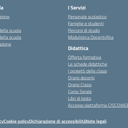
la
I Servizi
zione
Personale scolastico
Famiglie e studenti
della scuola
Percorsi di studio
della scuola
Modulistica Docenti/Ata
azione
Didattica
Offerta formativa
Le schede didattiche
I progetti delle classi
Orario docenti
Orario Classi
Corso Serale
Libri di testo
Accesso piattaforma CISCOWE
cy
Cookie policy
Dichiarazione di accessibilità
Note legali