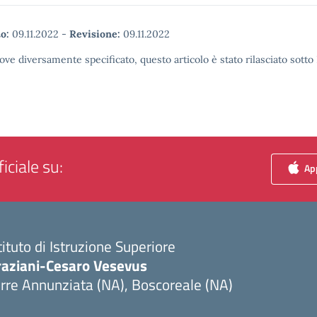
o:
09.11.2022
-
Revisione:
09.11.2022
ove diversamente specificato, questo articolo è stato rilasciato sott
iciale su:
App
tituto di Istruzione Superiore
raziani-Cesaro Vesevus
rre Annunziata (NA), Boscoreale (NA)
Visita la pagina iniziale della scuola