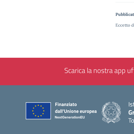
Pubblicat
Eccetto d
Scarica la nostra app uff
Is
G
To
— 