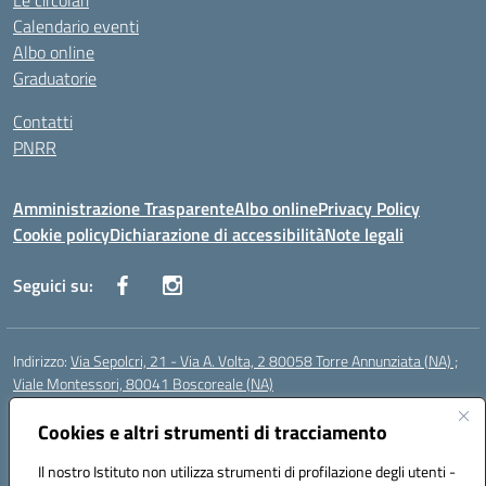
Le circolari
Calendario eventi
Albo online
Graduatorie
Contatti
PNRR
Amministrazione Trasparente
Albo online
Privacy Policy
Cookie policy
Dichiarazione di accessibilità
Note legali
Seguici su:
Indirizzo:
Via Sepolcri, 21 - Via A. Volta, 2 80058 Torre Annunziata (NA) ;
Viale Montessori, 80041 Boscoreale (NA)
Centralino:
0815369798
Email:
nais04100b@istruzione.it
Posta elettronica certificata (PEC):
Cookies e altri strumenti di tracciamento
nais04100b@pec.istruzione.it
Codice fiscale: 82008750638
Il nostro Istituto non utilizza strumenti di profilazione degli utenti -