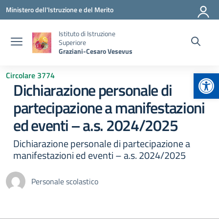
Vai ai contenuti
Vai al menu di navigazione
Vai al footer
Ministero dell'Istruzione e del Merito
Istituto di Istruzione
Superiore
Graziani-Cesaro Vesevus
Apr
Circolare 3774
Dichiarazione personale di
partecipazione a manifestazioni
ed eventi – a.s. 2024/2025
Dichiarazione personale di partecipazione a
manifestazioni ed eventi – a.s. 2024/2025
Personale scolastico