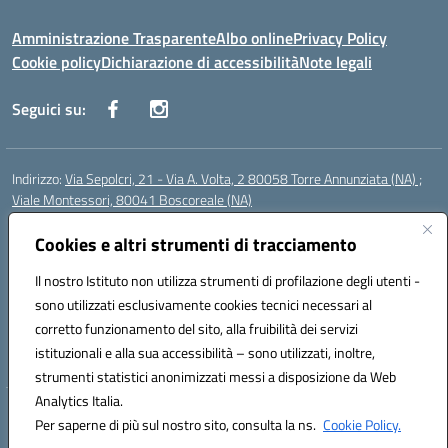
Amministrazione Trasparente
Albo online
Privacy Policy
Cookie policy
Dichiarazione di accessibilità
Note legali
Seguici su:
Indirizzo:
Via Sepolcri, 21 - Via A. Volta, 2 80058 Torre Annunziata (NA) ;
Viale Montessori, 80041 Boscoreale (NA)
Centralino:
0815369798
Email:
nais04100b@istruzione.it
Posta elettronica certificata (PEC):
Cookies e altri strumenti di tracciamento
nais04100b@pec.istruzione.it
Codice fiscale: 82008750638
Il nostro Istituto non utilizza strumenti di profilazione degli utenti -
Codice meccanografico:
NAIS04100B
sono utilizzati esclusivamente cookies tecnici necessari al
Codice Indice delle Pubbliche Amministrazioni (IPA): istsc_nais04100b
corretto funzionamento del sito, alla fruibilità dei servizi
Codice unico di fatturazione (CUF): UFELOU
istituzionali e alla sua accessibilità – sono utilizzati, inoltre,
strumenti statistici anonimizzati messi a disposizione da Web
Analytics Italia.
Hosting & Powered by 3D Solution S.r.l.
Per saperne di più sul nostro sito, consulta la ns.
Cookie Policy.
Concept & Design by Designers Italia