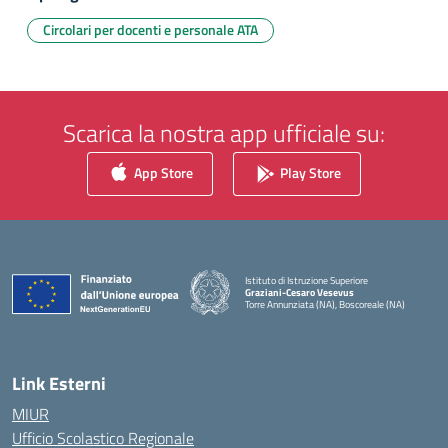
Circolari per docenti e personale ATA
Scarica la nostra app ufficiale su:
App Store
Play Store
Istituto di Istruzione Superiore
Graziani-Cesaro Vesevus
Torre Annunziata (NA), Boscoreale (NA)
— Visita la pagina iniziale della scuola
Link Esterni
MIUR
Ufficio Scolastico Regionale