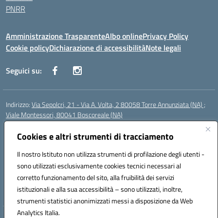
PNRR
Amministrazione Trasparente
Albo online
Privacy Policy
Cookie policy
Dichiarazione di accessibilità
Note legali
Seguici su:
Indirizzo:
Via Sepolcri, 21 - Via A. Volta, 2 80058 Torre Annunziata (NA) ;
Viale Montessori, 80041 Boscoreale (NA)
Centralino:
0815369798
Email:
nais04100b@istruzione.it
Posta elettronica certificata (PEC):
Cookies e altri strumenti di tracciamento
nais04100b@pec.istruzione.it
Codice fiscale: 82008750638
Il nostro Istituto non utilizza strumenti di profilazione degli utenti -
Codice meccanografico:
NAIS04100B
sono utilizzati esclusivamente cookies tecnici necessari al
Codice Indice delle Pubbliche Amministrazioni (IPA): istsc_nais04100b
corretto funzionamento del sito, alla fruibilità dei servizi
Codice unico di fatturazione (CUF): UFELOU
istituzionali e alla sua accessibilità – sono utilizzati, inoltre,
strumenti statistici anonimizzati messi a disposizione da Web
Analytics Italia.