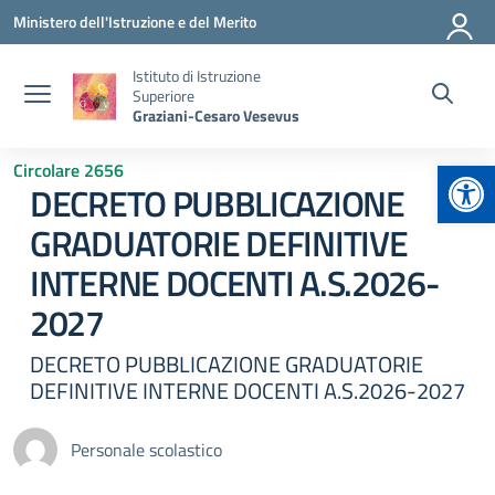
Vai ai contenuti
Vai al menu di navigazione
Vai al footer
Ministero dell'Istruzione e del Merito
Istituto di Istruzione
Superiore
Graziani-Cesaro Vesevus
Apr
Circolare 2656
DECRETO PUBBLICAZIONE
GRADUATORIE DEFINITIVE
INTERNE DOCENTI A.S.2026-
2027
DECRETO PUBBLICAZIONE GRADUATORIE
DEFINITIVE INTERNE DOCENTI A.S.2026-2027
Personale scolastico