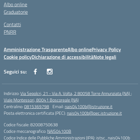
Albo online
Graduatorie
Contatti
PNRR
Amministrazione Trasparente
Albo online
Privacy Policy
Cookie policy
Dichiarazione di accessibilità
Note legali
Seguici su:
Indirizzo:
Via Sepolcri, 21 - Via A. Volta, 2 80058 Torre Annunziata (NA) ;
Viale Montessori, 80041 Boscoreale (NA)
Centralino:
0815369798
Email:
nais04100b@istruzione.it
Posta elettronica certificata (PEC):
nais04100b@pec.istruzione.it
Codice fiscale: 82008750638
Codice meccanografico:
NAIS04100B
Codice Indice delle Pubbliche Amministrazioni (IPA): istsc_nais04100b