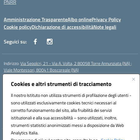
PNRR
Amministrazione Trasparente
Albo online
Privacy Policy
Cookie policy
Dichiarazione di accessibilità
Note legali
Seguici su:
Indirizzo:
Via Sepolcri, 21 - Via A. Volta, 2 80058 Torre Annunziata (NA) ;
Viale Montessori, 80041 Boscoreale (NA)
Centralino:
0815369798
Email:
nais04100b@istruzione.it
Posta elettronica certificata (PEC):
Cookies e altri strumenti di tracciamento
nais04100b@pec.istruzione.it
Codice fiscale: 82008750638
Il nostro Istituto non utilizza strumenti di profilazione degli utenti -
Codice meccanografico:
NAIS04100B
sono utilizzati esclusivamente cookies tecnici necessari al
Codice Indice delle Pubbliche Amministrazioni (IPA): istsc_nais04100b
corretto funzionamento del sito, alla fruibilità dei servizi
Codice unico di fatturazione (CUF): UFELOU
istituzionali e alla sua accessibilità – sono utilizzati, inoltre,
strumenti statistici anonimizzati messi a disposizione da Web
Analytics Italia.
Hosting & Powered by 3D Solution S.r.l.