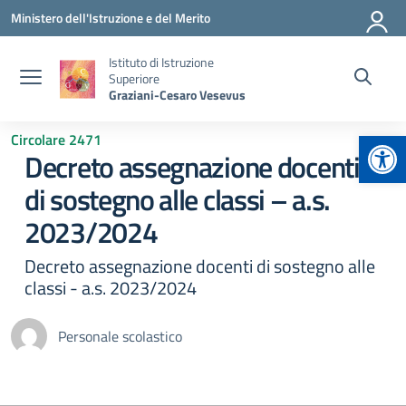
Vai ai contenuti
Vai al menu di navigazione
Vai al footer
Ministero dell'Istruzione e del Merito
Istituto di Istruzione
Superiore
Graziani-Cesaro Vesevus
Apr
Circolare 2471
Decreto assegnazione docenti
di sostegno alle classi – a.s.
2023/2024
Decreto assegnazione docenti di sostegno alle
classi - a.s. 2023/2024
Personale scolastico