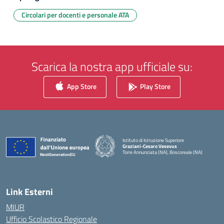
Circolari per docenti e personale ATA
Scarica la nostra app ufficiale su:
App Store
Play Store
Istituto di Istruzione Superiore
Graziani-Cesaro Vesevus
Torre Annunziata (NA), Boscoreale (NA)
— Visita la pagina iniziale della scuola
Link Esterni
MIUR
Ufficio Scolastico Regionale