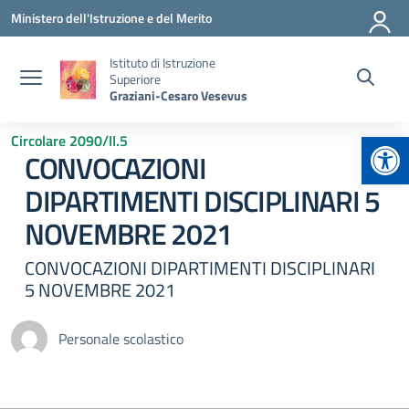
Vai ai contenuti
Vai al menu di navigazione
Vai al footer
Ministero dell'Istruzione e del Merito
Istituto di Istruzione
Superiore
Graziani-Cesaro Vesevus
Apr
Circolare 2090/II.5
CONVOCAZIONI
DIPARTIMENTI DISCIPLINARI 5
NOVEMBRE 2021
CONVOCAZIONI DIPARTIMENTI DISCIPLINARI
5 NOVEMBRE 2021
Personale scolastico