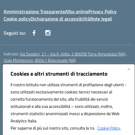
Amministrazione Trasparente
Albo online
Privacy Policy
Cookie policy
Dichiarazione di accessibilità
Note legali
Seguici su:
Indirizzo:
Via Sepolcri, 21 - Via A. Volta, 2 80058 Torre Annunziata (NA) ;
Viale Montessori, 80041 Boscoreale (NA)
Centralino:
0815369798
Email:
nais04100b@istruzione.it
Posta elettronica certificata (PEC):
Cookies e altri strumenti di tracciamento
nais04100b@pec.istruzione.it
Codice fiscale: 82008750638
Il nostro Istituto non utilizza strumenti di profilazione degli utenti -
Codice meccanografico:
NAIS04100B
sono utilizzati esclusivamente cookies tecnici necessari al
Codice Indice delle Pubbliche Amministrazioni (IPA): istsc_nais04100b
corretto funzionamento del sito, alla fruibilità dei servizi
Codice unico di fatturazione (CUF): UFELOU
istituzionali e alla sua accessibilità – sono utilizzati, inoltre,
strumenti statistici anonimizzati messi a disposizione da Web
Analytics Italia.
Hosting & Powered by 3D Solution S.r.l.
Per saperne di più sul nostro sito, consulta la ns.
Cookie Policy.
Concept & Design by Designers Italia