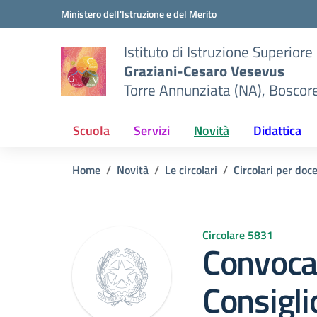
Vai ai contenuti
Vai al menu di navigazione
Vai al footer
Ministero dell'Istruzione e del Merito
Istituto di Istruzione Superiore
Graziani-Cesaro Vesevus
Torre Annunziata (NA), Boscor
Scuola
Servizi
Novità
Didattica
Home
Novità
Le circolari
Circolari per doc
Circolare 5831
Convoca
Consiglio