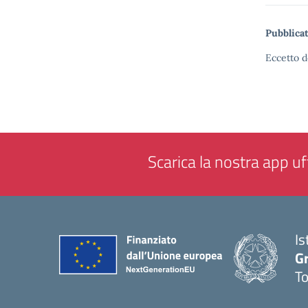
Pubblicat
Eccetto d
Scarica la nostra app uff
Is
G
To
— 