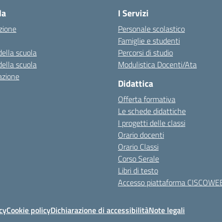
la
I Servizi
zione
Personale scolastico
Famiglie e studenti
della scuola
Percorsi di studio
della scuola
Modulistica Docenti/Ata
azione
Didattica
Offerta formativa
Le schede didattiche
I progetti delle classi
Orario docenti
Orario Classi
Corso Serale
Libri di testo
Accesso piattaforma CISCOWE
cy
Cookie policy
Dichiarazione di accessibilità
Note legali