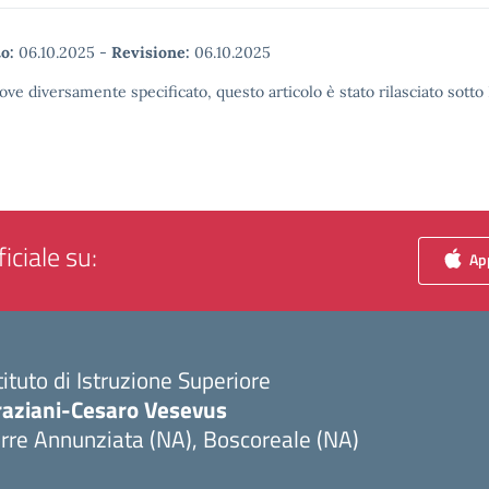
o:
06.10.2025
-
Revisione:
06.10.2025
ove diversamente specificato, questo articolo è stato rilasciato sott
iciale su:
App
tituto di Istruzione Superiore
raziani-Cesaro Vesevus
rre Annunziata (NA), Boscoreale (NA)
Visita la pagina iniziale della scuola