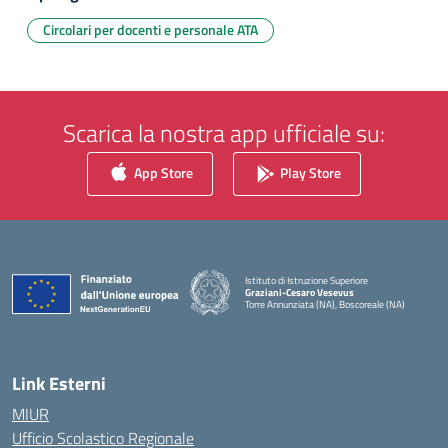
Circolari per docenti e personale ATA
Scarica la nostra app ufficiale su:
App Store
Play Store
Istituto di Istruzione Superiore
Graziani-Cesaro Vesevus
Torre Annunziata (NA), Boscoreale (NA)
— Visita la pagina iniziale della scuola
Link Esterni
MIUR
Ufficio Scolastico Regionale