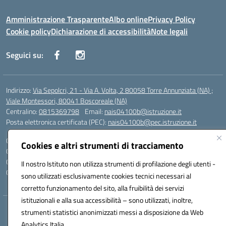
Amministrazione Trasparente
Albo online
Privacy Policy
Cookie policy
Dichiarazione di accessibilità
Note legali
Seguici su:
Indirizzo:
Via Sepolcri, 21 - Via A. Volta, 2 80058 Torre Annunziata (NA) ;
Viale Montessori, 80041 Boscoreale (NA)
Centralino:
0815369798
Email:
nais04100b@istruzione.it
Posta elettronica certificata (PEC):
nais04100b@pec.istruzione.it
Codice fiscale: 82008750638
Cookies e altri strumenti di tracciamento
Codice meccanografico:
NAIS04100B
Codice Indice delle Pubbliche Amministrazioni (IPA): istsc_nais04100b
Il nostro Istituto non utilizza strumenti di profilazione degli utenti -
Codice unico di fatturazione (CUF): UFELOU
sono utilizzati esclusivamente cookies tecnici necessari al
corretto funzionamento del sito, alla fruibilità dei servizi
istituzionali e alla sua accessibilità – sono utilizzati, inoltre,
Hosting & Powered by 3D Solution S.r.l.
strumenti statistici anonimizzati messi a disposizione da Web
Concept & Design by Designers Italia
Analytics Italia.