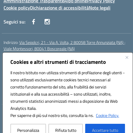
Amministrazione Trasparente
Albo online
Privacy Policy
Cookie policy
Dichiarazione di accessibilità
Note legali
Seguici su:
Indirizzo:
Via Sepolcri, 21 - Via A. Volta, 2 80058 Torre Annunziata (NA) ;
Viale Montessori, 80041 Boscoreale (NA)
Centralino:
0815369798
Email:
nais04100b@istruzione.it
Posta elettronica certificata (PEC):
Cookies e altri strumenti di tracciamento
nais04100b@pec.istruzione.it
Codice fiscale: 82008750638
Il nostro Istituto non utilizza strumenti di profilazione degli utenti -
Codice meccanografico:
NAIS04100B
sono utilizzati esclusivamente cookies tecnici necessari al
Codice Indice delle Pubbliche Amministrazioni (IPA): istsc_nais04100b
corretto funzionamento del sito, alla fruibilità dei servizi
Codice unico di fatturazione (CUF): UFELOU
istituzionali e alla sua accessibilità – sono utilizzati, inoltre,
strumenti statistici anonimizzati messi a disposizione da Web
Analytics Italia.
Hosting & Powered by 3D Solution S.r.l.
Per saperne di più sul nostro sito, consulta la ns.
Cookie Policy.
Concept & Design by Designers Italia
Personalizza
Rifiuta tutto
Accettare tutto