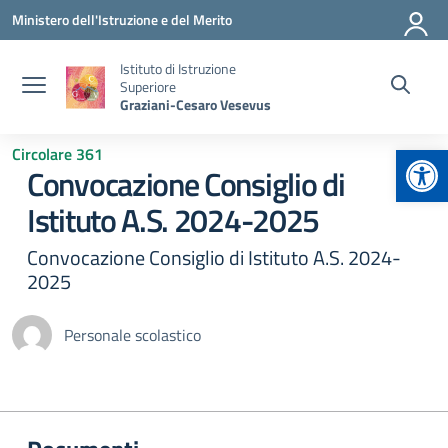
Vai ai contenuti
Vai al menu di navigazione
Vai al footer
Ministero dell'Istruzione e del Merito
Istituto di Istruzione
Superiore
Graziani-Cesaro Vesevus
Apr
Circolare 361
Convocazione Consiglio di
Istituto A.S. 2024-2025
Convocazione Consiglio di Istituto A.S. 2024-
2025
Personale scolastico