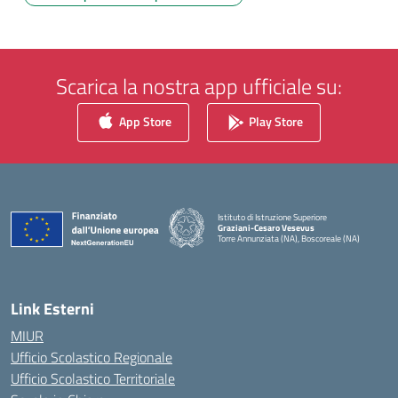
Scarica la nostra app ufficiale su:
App Store
Play Store
Istituto di Istruzione Superiore
Graziani-Cesaro Vesevus
Torre Annunziata (NA), Boscoreale (NA)
— Visita la pagina iniziale della scuola
Link Esterni
MIUR
Ufficio Scolastico Regionale
Ufficio Scolastico Territoriale