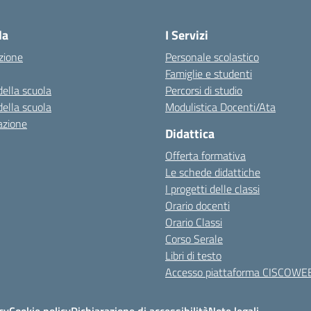
Visita la pagina iniziale della scuola
la
I Servizi
zione
Personale scolastico
Famiglie e studenti
della scuola
Percorsi di studio
della scuola
Modulistica Docenti/Ata
azione
Didattica
Offerta formativa
Le schede didattiche
I progetti delle classi
Orario docenti
Orario Classi
Corso Serale
Libri di testo
Accesso piattaforma CISCOWE