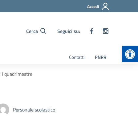
Accedi
Cerca
Seguici su:
Apr
Contatti
PNRR
i I quadrimestre
Personale scolastico