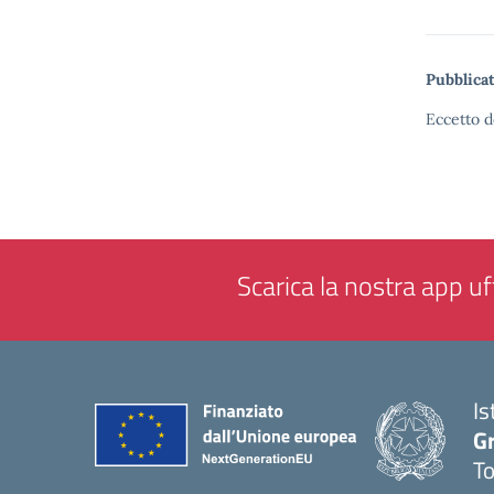
Pubblicat
Eccetto d
Scarica la nostra app uff
Is
G
To