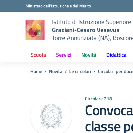
Vai ai contenuti
Vai al menu di navigazione
Vai al footer
Ministero dell'Istruzione e del Merito
Istituto di Istruzione Superiore
Graziani-Cesaro Vesevus
Torre Annunziata (NA), Boscor
Scuola
Servizi
Novità
Didattica
Home
Novità
Le circolari
Circolari per doc
Circolare 218
Convocaz
classe pe