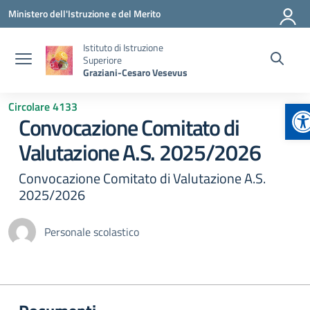
Vai ai contenuti
Vai al menu di navigazione
Vai al footer
Ministero dell'Istruzione e del Merito
Istituto di Istruzione
Superiore
Graziani-Cesaro Vesevus
Ap
Circolare 4133
Convocazione Comitato di
Valutazione A.S. 2025/2026
Convocazione Comitato di Valutazione A.S.
2025/2026
Personale scolastico