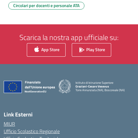
Circolari per docenti e personale ATA
Scarica la nostra app ufficiale su:
App Store
Play Store
Istituto di Istruzione Superiore
Graziani-Cesaro Vesevus
Torre Annunziata (NA), Boscoreale (NA)
— Visita la pagina iniziale della scuola
Link Esterni
MIUR
Ufficio Scolastico Regionale