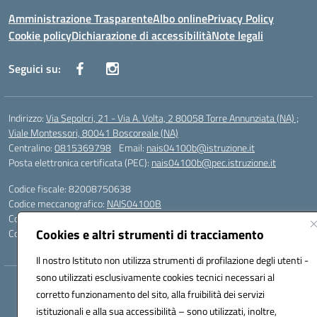
Amministrazione Trasparente
Albo online
Privacy Policy
Cookie policy
Dichiarazione di accessibilità
Note legali
Seguici su:
Indirizzo:
Via Sepolcri, 21 - Via A. Volta, 2 80058 Torre Annunziata (NA) ;
Viale Montessori, 80041 Boscoreale (NA)
Centralino:
0815369798
Email:
nais04100b@istruzione.it
Posta elettronica certificata (PEC):
nais04100b@pec.istruzione.it
Codice fiscale: 82008750638
Codice meccanografico:
NAIS04100B
Codice Indice delle Pubbliche Amministrazioni (IPA): istsc_nais04100b
Cookies e altri strumenti di tracciamento
Codice unico di fatturazione (CUF): UFELOU
Il nostro Istituto non utilizza strumenti di profilazione degli utenti -
sono utilizzati esclusivamente cookies tecnici necessari al
Hosting & Powered by 3D Solution S.r.l.
corretto funzionamento del sito, alla fruibilità dei servizi
Concept & Design by Designers Italia
istituzionali e alla sua accessibilità – sono utilizzati, inoltre,