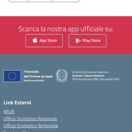
Scarica la nostra app ufficiale su:
App Store
Play Store
Istituto di Istruzione Superiore
Graziani-Cesaro Vesevus
Torre Annunziata (NA), Boscoreale (NA)
— Visita la pagina iniziale della scuola
Link Esterni
MIUR
Ufficio Scolastico Regionale
Ufficio Scolastico Territoriale