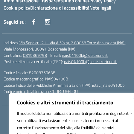
Amministrazione Trasparente
Albo online
Privacy Policy
Cookie policy
Dichiarazione di accessibilità
Note legali
Seguici su:
Indirizzo:
Via Sepolcri, 21 - Via A. Volta, 2 80058 Torre Annunziata (NA) ;
Viale Montessori, 80041 Boscoreale (NA)
Centralino:
0815369798
Email:
nais04100b@istruzione.it
Posta elettronica certificata (PEC):
nais04100b@pec.istruzione.it
Codice fiscale: 82008750638
Codice meccanografico:
NAIS04100B
Codice Indice delle Pubbliche Amministrazioni (IPA): istsc_nais04100b
Codice unico di fatturazione (CUF): UFELOU
Cookies e altri strumenti di tracciamento
Il nostro Istituto non utilizza strumenti di profilazione degli utenti -
Hosting & Powered by 3D Solution S.r.l.
sono utilizzati esclusivamente cookies tecnici necessari al
Concept & Design by Designers Italia
corretto funzionamento del sito, alla fruibilità dei servizi