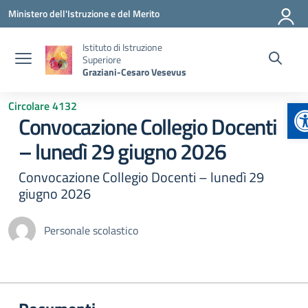
Vai ai contenuti
Vai al menu di navigazione
Vai al footer
Ministero dell'Istruzione e del Merito
Istituto di Istruzione
Superiore
Graziani-Cesaro Vesevus
A
Circolare 4132
Convocazione Collegio Docenti
– lunedì 29 giugno 2026
Convocazione Collegio Docenti – lunedì 29
giugno 2026
Personale scolastico