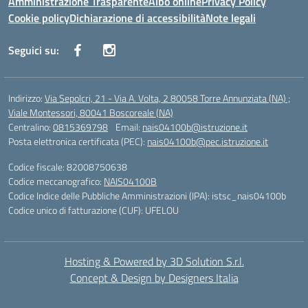
Amministrazione Trasparente
Albo online
Privacy Policy
Cookie policy
Dichiarazione di accessibilità
Note legali
Seguici su:
Indirizzo:
Via Sepolcri, 21 - Via A. Volta, 2 80058 Torre Annunziata (NA) ;
Viale Montessori, 80041 Boscoreale (NA)
Centralino:
0815369798
Email:
nais04100b@istruzione.it
Posta elettronica certificata (PEC):
nais04100b@pec.istruzione.it
Codice fiscale: 82008750638
Codice meccanografico:
NAIS04100B
Codice Indice delle Pubbliche Amministrazioni (IPA): istsc_nais04100b
Codice unico di fatturazione (CUF): UFELOU
Hosting & Powered by 3D Solution S.r.l.
Concept & Design by Designers Italia