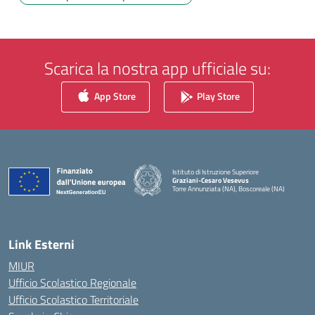
Scarica la nostra app ufficiale su:
App Store
Play Store
Istituto di Istruzione Superiore
Graziani-Cesaro Vesevus
Torre Annunziata (NA), Boscoreale (NA)
— Visita la pagina iniziale della scuola
Link Esterni
MIUR
Ufficio Scolastico Regionale
Ufficio Scolastico Territoriale