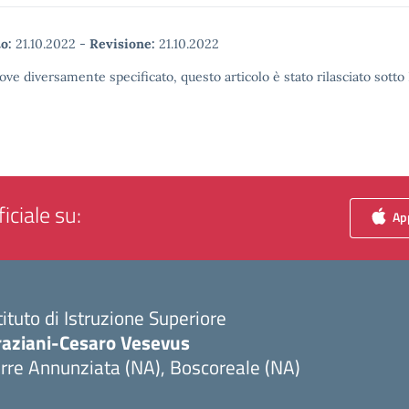
o:
21.10.2022
-
Revisione:
21.10.2022
ove diversamente specificato, questo articolo è stato rilasciato sott
iciale su:
App
tituto di Istruzione Superiore
raziani-Cesaro Vesevus
rre Annunziata (NA), Boscoreale (NA)
Visita la pagina iniziale della scuola