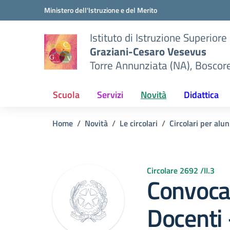
Vai ai contenuti
Vai al menu di navigazione
Vai al footer
Ministero dell'Istruzione e del Merito
Istituto di Istruzione Superiore
Graziani-Cesaro Vesevus
Torre Annunziata (NA), Boscor
Scuola
Servizi
Novità
Didattica
Home
Novità
Le circolari
Circolari per alun
Circolare 2692 /II.3
Convocaz
Docenti 