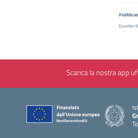
Pubblicat
Eccetto d
Scarica la nostra app uff
Is
G
To
— 