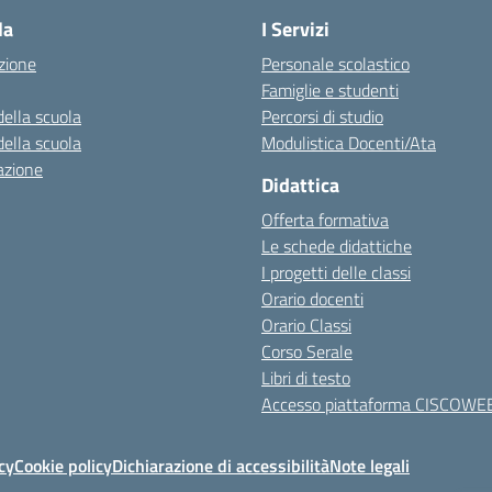
la
I Servizi
zione
Personale scolastico
Famiglie e studenti
della scuola
Percorsi di studio
della scuola
Modulistica Docenti/Ata
azione
Didattica
Offerta formativa
Le schede didattiche
I progetti delle classi
Orario docenti
Orario Classi
Corso Serale
Libri di testo
Accesso piattaforma CISCOWE
cy
Cookie policy
Dichiarazione di accessibilità
Note legali