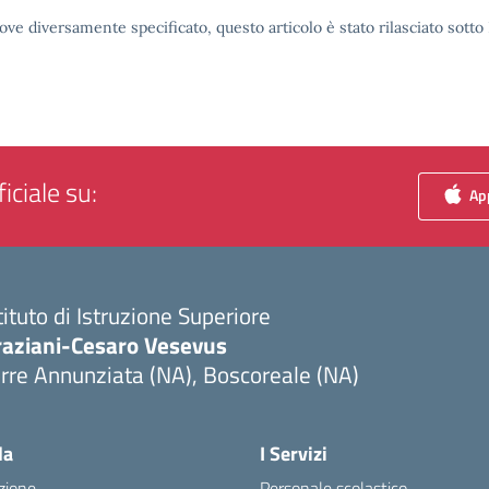
ove diversamente specificato, questo articolo è stato rilasciato sott
iciale su:
App
tituto di Istruzione Superiore
raziani-Cesaro Vesevus
rre Annunziata (NA), Boscoreale (NA)
Visita la pagina iniziale della scuola
la
I Servizi
zione
Personale scolastico