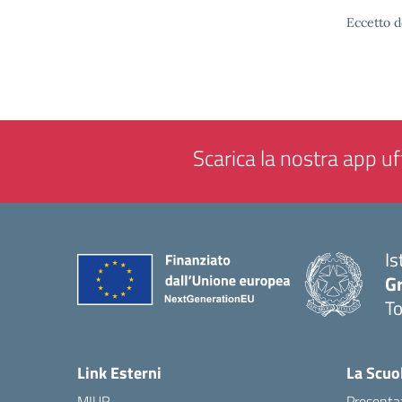
Eccetto d
Scarica la nostra app uff
Is
G
To
— 
Link Esterni
La Scuo
MIUR
Presenta