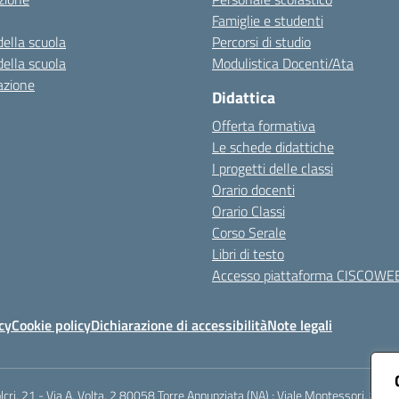
Famiglie e studenti
della scuola
Percorsi di studio
della scuola
Modulistica Docenti/Ata
azione
Didattica
Offerta formativa
Le schede didattiche
I progetti delle classi
Orario docenti
Orario Classi
Corso Serale
Libri di testo
Accesso piattaforma CISCOWE
cy
Cookie policy
Dichiarazione di accessibilità
Note legali
lcri, 21 - Via A. Volta, 2 80058 Torre Annunziata (NA) ; Viale Montessori, 800