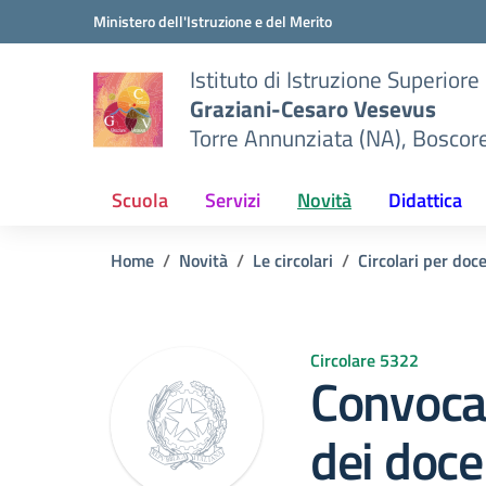
Vai ai contenuti
Vai al menu di navigazione
Vai al footer
Ministero dell'Istruzione e del Merito
Istituto di Istruzione Superiore
Graziani-Cesaro Vesevus
Torre Annunziata (NA), Boscor
Scuola
Servizi
Novità
Didattica
Home
Novità
Le circolari
Circolari per doc
Circolare 5322
Convocaz
dei doce