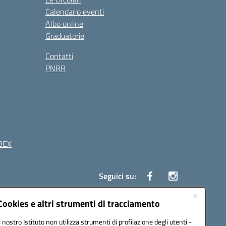
Calendario eventi
Albo online
Graduatorie
Contatti
PNRR
BEX
Seguici su:
Cookies e altri strumenti di tracciamento
41 Boscoreale (NA)
Il nostro Istituto non utilizza strumenti di profilazione degli utenti -
4100b@pec.istruzione.it