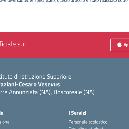
ove diversamente specificato, questo articolo è stato rilasciato sott
iciale su:
App
tituto di Istruzione Superiore
raziani-Cesaro Vesevus
rre Annunziata (NA), Boscoreale (NA)
Visita la pagina iniziale della scuola
la
I Servizi
zione
Personale scolastico
Famiglie e studenti