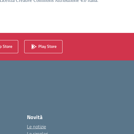
o Licenza Creative Commons Attribuzione 4.0 Italia.
 Store
Play Store
Novità
Le notizie
Le circolari