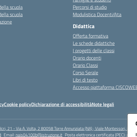
della scuola
Percorsi di studio
della scuola
Modulistica Docenti/Ata
azione
Didattica
Offerta formativa
Le schede didattiche
I progetti delle classi
Orario docenti
Orario Classi
Corso Serale
Libri di testo
Accesso piattaforma CISCOWE
cy
Cookie policy
Dichiarazione di accessibilità
Note legali
lcri, 21 - Via A. Volta, 2 80058 Torre Annunziata (NA) ; Viale Montessori, 800
8
Email:
nais04100b@istruzione.it
Posta elettronica certificata (PEC):
nais0