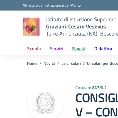
Vai ai contenuti
Vai al menu di navigazione
Vai al footer
Ministero dell'Istruzione e del Merito
Istituto di Istruzione Superiore
Graziani-Cesaro Vesevus
Torre Annunziata (NA), Boscor
Scuola
Servizi
Novità
Didattica
Home
Novità
Le circolari
Circolari per doc
Circolare 847/II.2
CONSIGL
V – CO