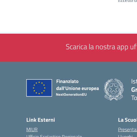
Eccetto d
Scarica la nostra app uff
Is
G
To
— 
Link Esterni
La Scuo
MIUR
Presenta
Ufficio Scolastico Regionale
I luoghi