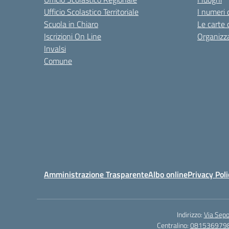
Ufficio Scolastico Territoriale
I numeri 
Scuola in Chiaro
Le carte 
Iscrizioni On Line
Organizz
Invalsi
Comune
Amministrazione Trasparente
Albo online
Privacy Poli
Indirizzo:
Via Sepo
Centralino:
081536979