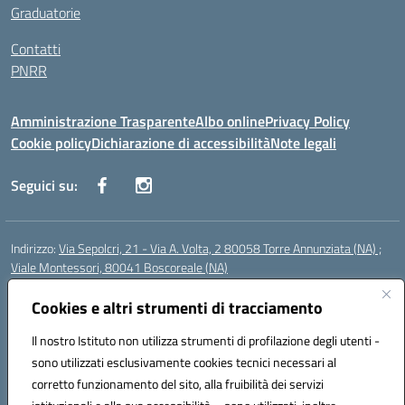
Graduatorie
Contatti
PNRR
Amministrazione Trasparente
Albo online
Privacy Policy
Cookie policy
Dichiarazione di accessibilità
Note legali
Seguici su:
Indirizzo:
Via Sepolcri, 21 - Via A. Volta, 2 80058 Torre Annunziata (NA) ;
Viale Montessori, 80041 Boscoreale (NA)
Centralino:
0815369798
Email:
nais04100b@istruzione.it
Posta elettronica certificata (PEC):
Cookies e altri strumenti di tracciamento
nais04100b@pec.istruzione.it
Codice fiscale: 82008750638
Il nostro Istituto non utilizza strumenti di profilazione degli utenti -
Codice meccanografico:
NAIS04100B
sono utilizzati esclusivamente cookies tecnici necessari al
Codice Indice delle Pubbliche Amministrazioni (IPA): istsc_nais04100b
corretto funzionamento del sito, alla fruibilità dei servizi
Codice unico di fatturazione (CUF): UFELOU