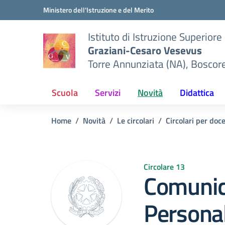
Vai ai contenuti
Vai al menu di navigazione
Vai al footer
Ministero dell'Istruzione e del Merito
Istituto di Istruzione Superiore
Graziani-Cesaro Vesevus
Torre Annunziata (NA), Boscor
Scuola
Servizi
Novità
Didattica
Home
Novità
Le circolari
Circolari per doc
Circolare 13
Comunic
Persona