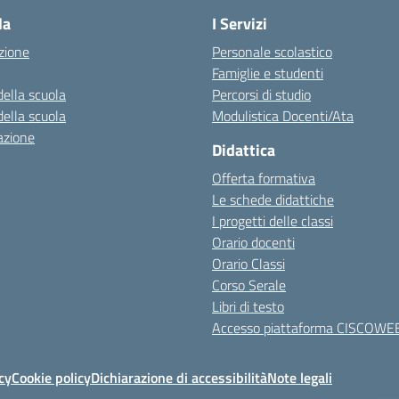
la
I Servizi
zione
Personale scolastico
Famiglie e studenti
della scuola
Percorsi di studio
della scuola
Modulistica Docenti/Ata
azione
Didattica
Offerta formativa
Le schede didattiche
I progetti delle classi
Orario docenti
Orario Classi
Corso Serale
Libri di testo
Accesso piattaforma CISCOWE
cy
Cookie policy
Dichiarazione di accessibilità
Note legali