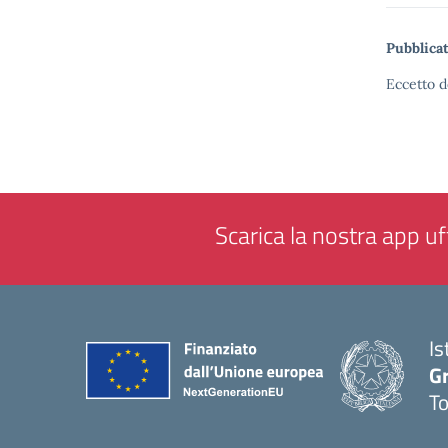
Pubblicat
Eccetto d
Scarica la nostra app uff
Is
G
To
— 