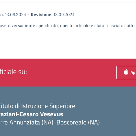
o:
13.09.2024
-
Revisione:
13.09.2024
ove diversamente specificato, questo articolo è stato rilasciato sott
iciale su:
App
tituto di Istruzione Superiore
raziani-Cesaro Vesevus
rre Annunziata (NA), Boscoreale (NA)
Visita la pagina iniziale della scuola