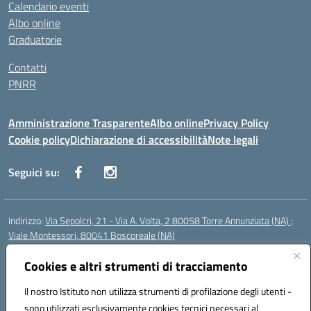
Calendario eventi
Albo online
Graduatorie
Contatti
PNRR
Amministrazione Trasparente
Albo online
Privacy Policy
Cookie policy
Dichiarazione di accessibilità
Note legali
Seguici su:
Indirizzo:
Via Sepolcri, 21 - Via A. Volta, 2 80058 Torre Annunziata (NA) ;
Viale Montessori, 80041 Boscoreale (NA)
Centralino:
0815369798
Email:
nais04100b@istruzione.it
Posta elettronica certificata (PEC):
Cookies e altri strumenti di tracciamento
nais04100b@pec.istruzione.it
Codice fiscale: 82008750638
Il nostro Istituto non utilizza strumenti di profilazione degli utenti -
Codice meccanografico:
NAIS04100B
sono utilizzati esclusivamente cookies tecnici necessari al