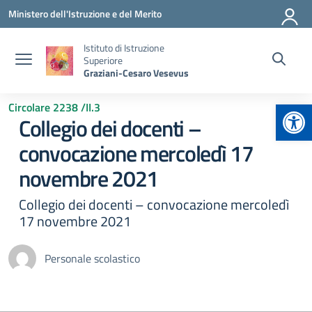
Vai ai contenuti
Vai al menu di navigazione
Vai al footer
Ministero dell'Istruzione e del Merito
Istituto di Istruzione
Superiore
Graziani-Cesaro Vesevus
Apr
Circolare 2238 /II.3
Collegio dei docenti –
convocazione mercoledì 17
novembre 2021
Collegio dei docenti – convocazione mercoledì
17 novembre 2021
Personale scolastico