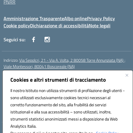
PNRR
Amministrazione Trasparente
Albo online
Privacy Policy
Cookie policy
Dichiarazione di accessibilità
Note legali
Seguici su:
Indirizzo:
Via Sepolcri, 21 - Via A. Volta, 2 80058 Torre Annunziata (NA) ;
Viale Montessori, 80041 Boscoreale (NA)
Centralino:
0815369798
Email:
nais04100b@istruzione.it
Posta elettronica certificata (PEC):
Cookies e altri strumenti di tracciamento
nais04100b@pec.istruzione.it
Codice fiscale: 82008750638
Il nostro Istituto non utilizza strumenti di profilazione degli utenti -
Codice meccanografico:
NAIS04100B
sono utilizzati esclusivamente cookies tecnici necessari al
Codice Indice delle Pubbliche Amministrazioni (IPA): istsc_nais04100b
corretto funzionamento del sito, alla fruibilità dei servizi
Codice unico di fatturazione (CUF): UFELOU
istituzionali e alla sua accessibilità – sono utilizzati, inoltre,
strumenti statistici anonimizzati messi a disposizione da Web
Analytics Italia.
Hosting & Powered by 3D Solution S.r.l.